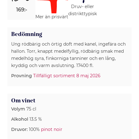
Druv- eller
169:-
distrikttypisk
Mer än prisvärt
Bedömning
Ung rödbärig och örtig doft med kanel, ingefära och
hallon. Torr, knappt medelfyllig, rödbärig smak med
medelhög syra, finkorniga tanniner och en lång,
kryddig och varm avslutning. 17400 fl.
Provning
Tillfälligt sortiment 8 maj 2026
Om vinet
Volym
75 cl
Alkohol
13.5 %
Druvor:
100%
pinot noir