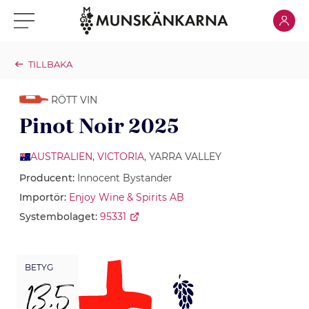
Klicka för
Klicka för meny
TILLBAKA
RÖTT VIN
Pinot Noir 2025
AUSTRALIEN
,
VICTORIA
, YARRA VALLEY
Producent:
Innocent Bystander
Importör:
Enjoy Wine & Spirits AB
Systembolaget:
95331
BETYG
13,5