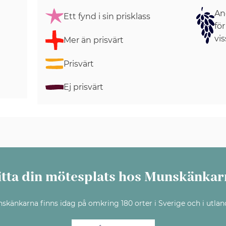
Ang
Ett fynd i sin prisklass
för
vis
Mer än prisvärt
Prisvärt
Ej prisvärt
itta din mötesplats hos Munskänkar
skänkarna finns idag på omkring 180 orter i Sverige och i utlan