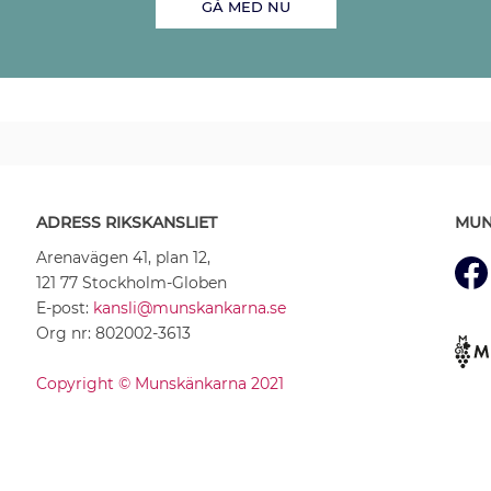
GÅ MED NU
ADRESS RIKSKANSLIET
MUN
Arenavägen 41, plan 12,
121 77 Stockholm-Globen
E-post:
kansli@munskankarna.se
Org nr: 802002-3613
Copyright © Munskänkarna 2021