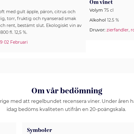
Om vinet
Volym
75 cl
oft med gult äpple, päron, citrus och
lig, torr, fruktig och nyanserad smak
Alkohol
12.5 %
ch rent, bestämt slut. Ekologiskt vin av
Druvor:
zierfandler
,
r
800 fl. 12,5 %.
9 02 Februari
Om vår bedömning
erige med att regelbundet recensera viner. Under åren 
idag bedöms kvaliteten utifrån en 20-poängskala.
Symboler