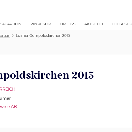
NSPIRATION
VINRESOR
OM OSS
AKTUELLT
HITTA SE
bruari
Loimer Gumpoldskirchen 2015
poldskirchen 2015
RREICH
oimer
kwine AB