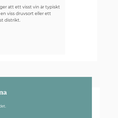
er att ett visst vin är typiskt
 en viss druvsort eller ett
st distrikt.
na
det.