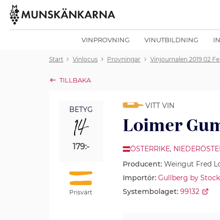
VINPROVNING
VINUTBILDNING
I
Start
Vinlocus
Provningar
Vinjournalen 2019 02 Fe
TILLBAKA
VITT VIN
BETYG
14
Loimer Gum
179:-
ÖSTERRIKE
,
NIEDERÖSTE
Producent:
Weingut Fred L
Importör:
Gullberg by Stoc
Systembolaget:
99132
Prisvärt