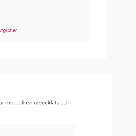
otgipfler
har metodiken utvecklats och