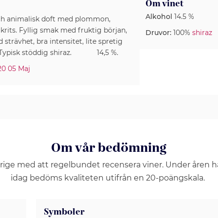
Om vinet
Alkohol
14.5 %
och animalisk doft med plommon,
akrits. Fyllig smak med fruktig början,
Druvor:
100%
shiraz
rävhet, bra intensitet, lite spretig
g. Typisk stöddig shiraz. 14,5 %.
20 05 Maj
Om vår bedömning
erige med att regelbundet recensera viner. Under åren 
idag bedöms kvaliteten utifrån en 20-poängskala.
Symboler