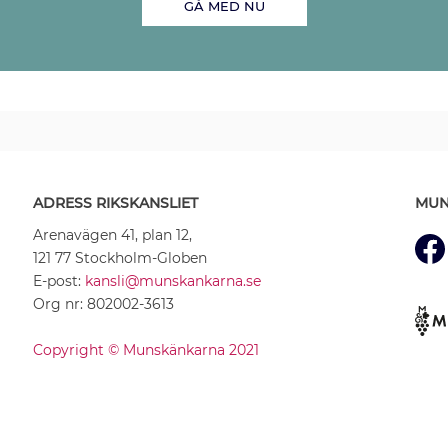
GÅ MED NU
ADRESS RIKSKANSLIET
MUN
Arenavägen 41, plan 12,
121 77 Stockholm-Globen
E-post:
kansli@munskankarna.se
Org nr: 802002-3613
Copyright © Munskänkarna 2021