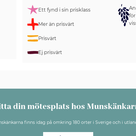
Ang
Ett fynd i sin prisklass
för
vis
Mer än prisvärt
Prisvärt
Ej prisvärt
itta din mötesplats hos Munskänkar
skänkarna finns idag på omkring 180 orter i Sverige och i utlan