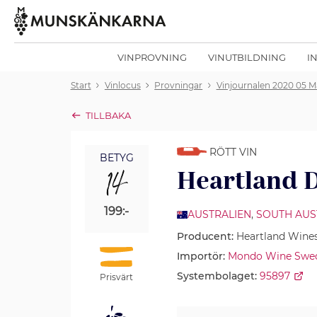
VINPROVNING
VINUTBILDNING
I
Start
Vinlocus
Provningar
Vinjournalen 2020 05 M
TILLBAKA
RÖTT VIN
BETYG
14
Heartland D
199:-
AUSTRALIEN
,
SOUTH AUS
Producent:
Heartland Wine
Importör:
Mondo Wine Swe
Systembolaget:
95897
Prisvärt