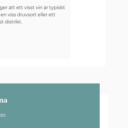
er att ett visst vin är typiskt
 en viss druvsort eller ett
st distrikt.
na
det.