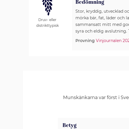
Bedömning
Stor, kryddig, utvecklad 
mörka bär, fat, läder och l
Druv- eller
sammansatt mitt med god st
distrikttypisk
syra och eldig avslutnin
Provning
Vinjournalen 20
Munskänkarna var först i Sv
Betyg