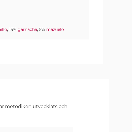
illo
, 15%
garnacha
, 5%
mazuelo
har metodiken utvecklats och