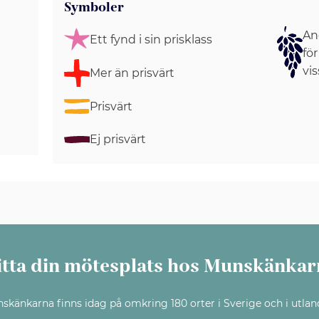
Symboler
Ang
Ett fynd i sin prisklass
för
vis
Mer än prisvärt
Prisvärt
Ej prisvärt
itta din mötesplats hos Munskänkar
skänkarna finns idag på omkring 180 orter i Sverige och i utlan