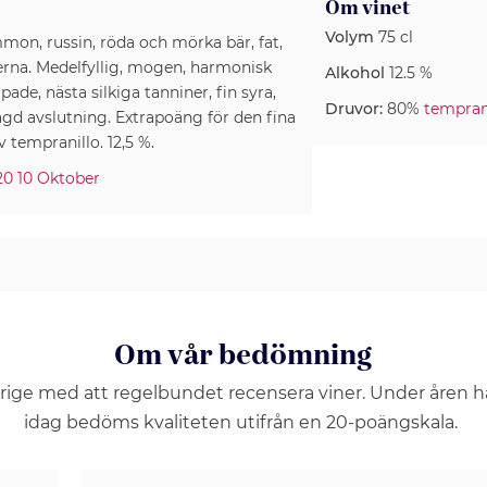
Om vinet
Volym
75 cl
n, russin, röda och mörka bär, fat,
erna. Medelfyllig, mogen, harmonisk
Alkohol
12.5 %
de, nästa silkiga tanniner, fin syra,
Druvor:
80%
tempran
gd avslutning. Extrapoäng för den fina
tempranillo. 12,5 %.
20 10 Oktober
Om vår bedömning
erige med att regelbundet recensera viner. Under åren 
idag bedöms kvaliteten utifrån en 20-poängskala.