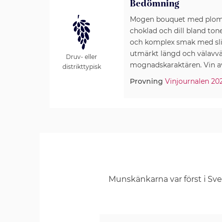
Bedömning
Mogen bouquet med plommo
choklad och dill bland ton
och komplex smak med slipa
utmärkt längd och välavvä
Druv- eller
mognadskaraktären. Vin av 
distrikttypisk
Provning
Vinjournalen 20
Munskänkarna var först i Sv