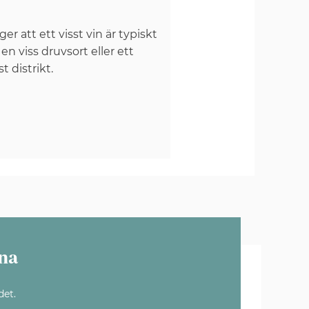
er att ett visst vin är typiskt
 en viss druvsort eller ett
st distrikt.
na
det.