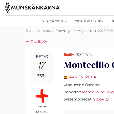
VINPROVNING
VINUTBILDNING
I
Start
Vinlocus
Provningar
Vinjournalen 2020 10 O
TILLBAKA
RÖTT VIN
BETYG
17
Montecillo 
339:-
SPANIEN
,
RIOJA
Producent:
Osborne
Importör:
Mondo Wine Swe
Systembolaget:
90354
Mer än
prisvärt