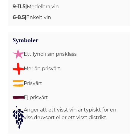
9-11.5
|
Medelbra vin
6-8.5
|
Enkelt vin
Symboler
Ett fynd i sin prisklass
Mer än prisvärt
Prisvärt
Ej prisvärt
Anger att ett visst vin är typiskt för en
viss druvsort eller ett visst distrikt.