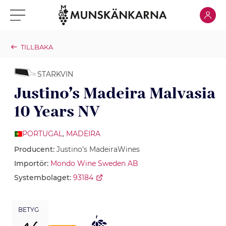
Klicka för
Klicka för meny
TILLBAKA
STARKVIN
Justino’s Madeira Malvasia
10 Years NV
PORTUGAL
,
MADEIRA
Producent:
Justino’s MadeiraWines
Importör:
Mondo Wine Sweden AB
Systembolaget:
93184
BETYG