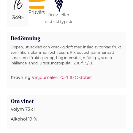
16
Prisvärt
Druv- eller
349:-
distrikttypisk
Bedömning
Öppen, utvecklad och knäckig doft med inslag av torkad frukt
som fikon, plommon och russin. Rik, söt och sammansatt
smak med fruktig kropp, hög intensitet, måttlig syra och
ihållande längd. Ursprungstypiskt. 1200 fl, 5/10.
Provning
Vinjournalen 2021 10 Oktober
Om vinet
Volym
75 cl
Alkohol
19 %