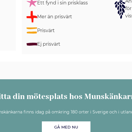
Ang
Ett fynd i sin prisklass
för
vis
Mer än prisvärt
Prisvärt
Ej prisvärt
itta din mötesplats hos Munskänkar
skänkarna finns idag på omkring 180 orter i Sverige och i utlan
GÅ MED NU