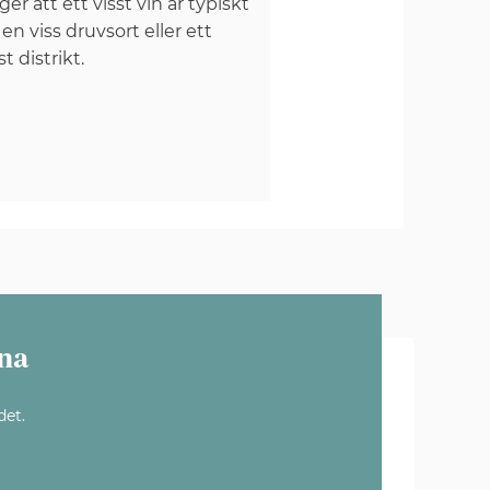
er att ett visst vin är typiskt
 en viss druvsort eller ett
st distrikt.
na
det.