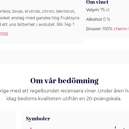
Om vinet
Volym
75 cl
ikos, bivax, krutrök, citron, lakritsrot,
boket anslag med ganska hög fruktsyra
Alkohol
0 %
ett uns bitterhet i avslutet. RA: 14p ?
Druvor:
100%
chenin 
2026
Om vår bedömning
erige med att regelbundet recensera viner. Under åren 
idag bedöms kvaliteten utifrån en 20-poängskala.
Symboler