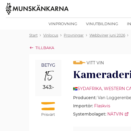
VINPROVNING
VINUTBILDNING
I
Start
Vinlocus
Provningar
Webbviner juni 2026
TILLBAKA
VITT VIN
BETYG
15
Kameraderi
343:-
SYDAFRIKA
,
WESTERN C
Producent:
Van Loggerenbe
Importör:
Flaskvis
Systembolaget:
NÄTVIN
Prisvärt