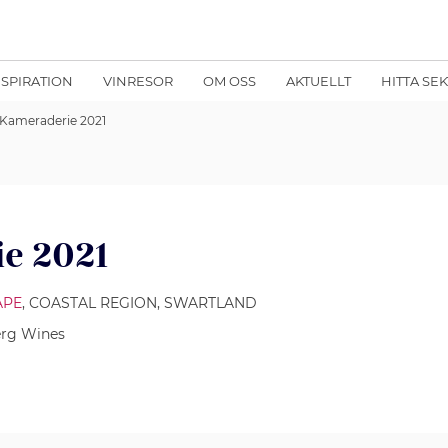
NSPIRATION
VINRESOR
OM OSS
AKTUELLT
HITTA SE
Kameraderie 2021
e 2021
APE
, COASTAL REGION, SWARTLAND
rg Wines