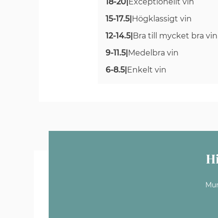
18-20
|
Exceptionellt vin
15-17.5
|
Högklassigt vin
12-14.5
|
Bra till mycket bra vin
9-11.5
|
Medelbra vin
6-8.5
|
Enkelt vin
H
Mun