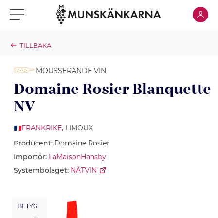
Klicka för
Klicka för meny
TILLBAKA
MOUSSERANDE VIN
Domaine Rosier Blanquette
NV
FRANKRIKE
, LIMOUX
Producent:
Domaine Rosier
Importör:
LaMaisonHansby
Systembolaget:
NÄTVIN
BETYG