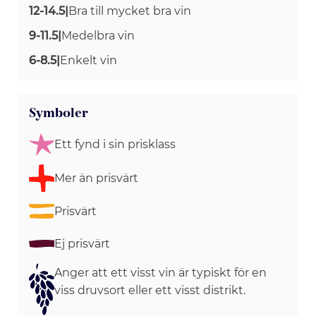
12-14.5
|
Bra till mycket bra vin
9-11.5
|
Medelbra vin
6-8.5
|
Enkelt vin
Symboler
Ett fynd i sin prisklass
Mer än prisvärt
Prisvärt
Ej prisvärt
Anger att ett visst vin är typiskt för en
viss druvsort eller ett visst distrikt.