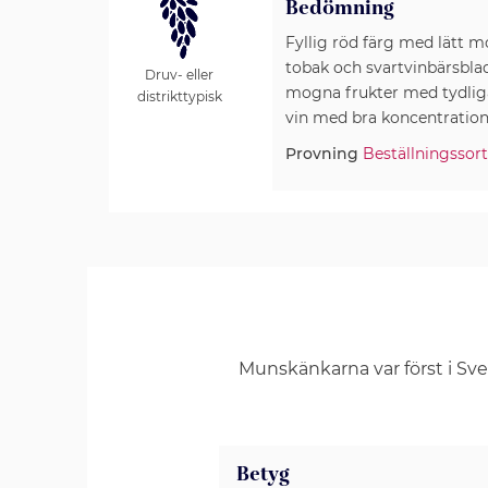
Bedömning
Fyllig röd färg med lätt 
tobak och svartvinbärsbla
Druv- eller
mogna frukter med tydliga
distrikttypisk
Provning
Beställningssor
Munskänkarna var först i Sv
Betyg