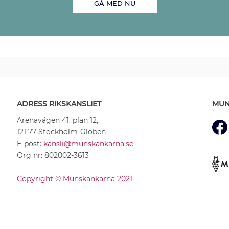
GÅ MED NU
ADRESS RIKSKANSLIET
MUN
Arenavägen 41, plan 12,
121 77 Stockholm-Globen
E-post:
kansli@munskankarna.se
Org nr: 802002-3613
Copyright © Munskänkarna 2021