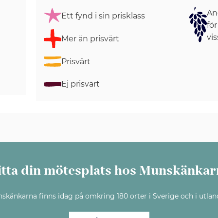
Ang
Ett fynd i sin prisklass
för
vis
Mer än prisvärt
Prisvärt
Ej prisvärt
itta din mötesplats hos Munskänkar
skänkarna finns idag på omkring 180 orter i Sverige och i utlan