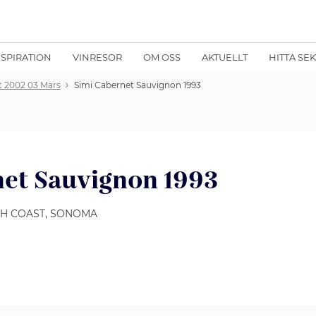
NSPIRATION
VINRESOR
OM OSS
AKTUELLT
HITTA SE
t 2002 03 Mars
Simi Cabernet Sauvignon 1993
net Sauvignon 1993
TH COAST, SONOMA