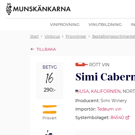
VINPROVNING
VINUTBILDNING
I
Start
Vinlocus
Provningar
Beställningssortimente
TILLBAKA
RÖTT VIN
BETYG
16
Simi Caber
290:-
USA
,
KALIFORNIEN
, NOR
Producent:
Simi Winery
Importör:
Tedeum vin
Systembolaget:
84540
Prisvärt