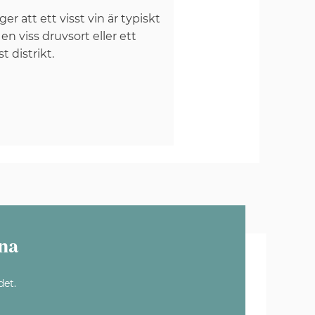
er att ett visst vin är typiskt
 en viss druvsort eller ett
st distrikt.
na
det.