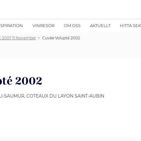
NSPIRATION
VINRESOR
OM OSS
AKTUELLT
HITTA SE
t 2007 11 November
Cuvée Volupté 2002
pté 2002
OU-SAUMUR, COTEAUX DU LAYON SAINT-AUBIN