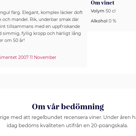
Om vinet
Volym
50 cl
engul färg. Elegant, komplex läcker doft
ax och mandel. Rik, underbar smak där
Alkohol
0 %
int tillsammans med en uppfriskande
d simmig, fyllig kropp och härligt lång
er om 50 år!
timentet 2007 11 November
Om vår bedömning
erige med att regelbundet recensera viner. Under åren 
idag bedöms kvaliteten utifrån en 20-poängskala.