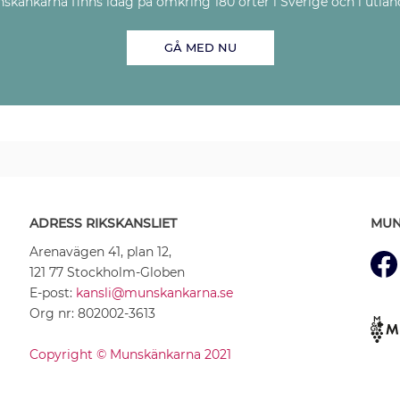
skänkarna finns idag på omkring 180 orter i Sverige och i utlan
GÅ MED NU
ADRESS RIKSKANSLIET
MUN
Arenavägen 41, plan 12,
121 77 Stockholm-Globen
E-post:
kansli@munskankarna.se
Org nr: 802002-3613
Copyright © Munskänkarna 2021