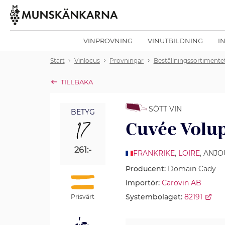
VINPROVNING
VINUTBILDNING
I
Start
Vinlocus
Provningar
Beställningssortimente
TILLBAKA
SÖTT VIN
BETYG
17
Cuvée Volu
261:-
FRANKRIKE
,
LOIRE
, ANJ
Producent:
Domain Cady
Importör:
Carovin AB
Systembolaget:
82191
Prisvärt