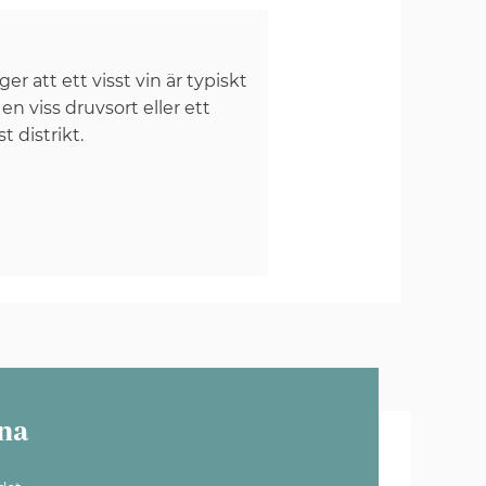
er att ett visst vin är typiskt
 en viss druvsort eller ett
st distrikt.
na