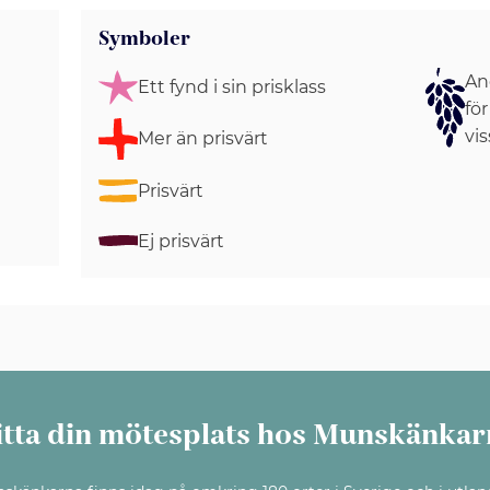
Symboler
Ang
Ett fynd i sin prisklass
för
vis
Mer än prisvärt
Prisvärt
Ej prisvärt
itta din mötesplats hos Munskänkar