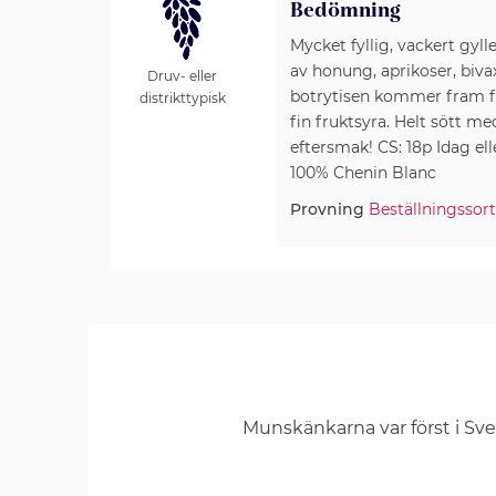
Bedömning
Mycket fyllig, vackert gyll
av honung, aprikoser, biv
Druv- eller
botrytisen kommer fram f
distrikttypisk
fin fruktsyra. Helt sött me
eftersmak! CS: 18p Idag ell
100% Chenin Blanc
Provning
Beställningssor
Munskänkarna var först i Sv