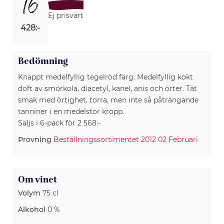
16
Ej prisvärt
428:-
Bedömning
Knappt medelfyllig tegelröd färg. Medelfyllig kokt
doft av smörkola, diacetyl, kanel, anis och örter. Tät
smak med örtighet, torra, men inte så påträngande
tanniner i en medelstor kropp.
Säljs i 6-pack för 2 568:-
Provning
Beställningssortimentet 2012 02 Februari
Om vinet
Volym
75 cl
Alkohol
0 %