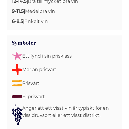
12-14.5
|
Bra till mycket bra vin
9-11.5
|
Medelbra vin
6-8.5
|
Enkelt vin
Symboler
Ett fynd i sin prisklass
Mer än prisvärt
Prisvärt
Ej prisvärt
Anger att ett visst vin är typiskt för en
viss druvsort eller ett visst distrikt.