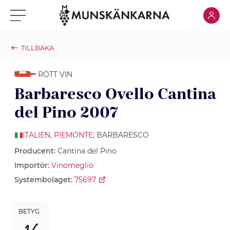
Klicka för
Klicka för meny
TILLBAKA
RÖTT VIN
Barbaresco Ovello Cantina
del Pino 2007
ITALIEN
,
PIEMONTE
, BARBARESCO
Producent:
Cantina del Pino
Importör:
Vinomeglio
Systembolaget:
75697
BETYG