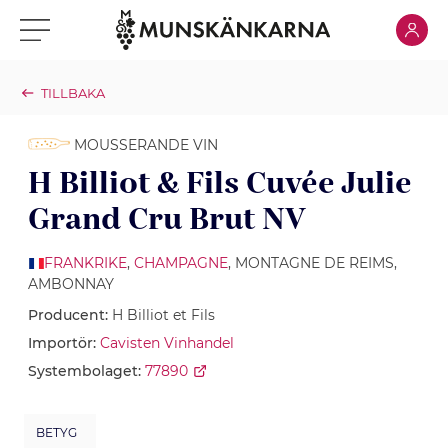
Klicka för
Klicka för meny
TILLBAKA
MOUSSERANDE VIN
H Billiot & Fils Cuvée Julie
Grand Cru Brut NV
FRANKRIKE
,
CHAMPAGNE
, MONTAGNE DE REIMS,
AMBONNAY
Producent:
H Billiot et Fils
Importör:
Cavisten Vinhandel
Systembolaget:
77890
BETYG