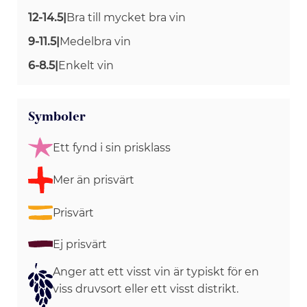
12-14.5
|
Bra till mycket bra vin
9-11.5
|
Medelbra vin
6-8.5
|
Enkelt vin
Symboler
Ett fynd i sin prisklass
Mer än prisvärt
Prisvärt
Ej prisvärt
Anger att ett visst vin är typiskt för en
viss druvsort eller ett visst distrikt.