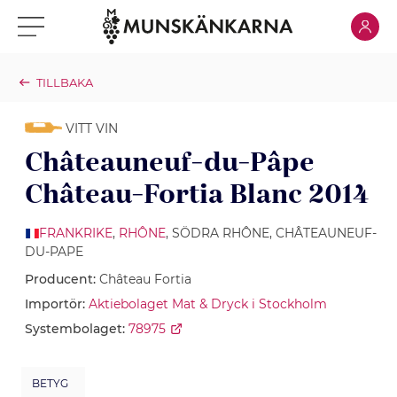
Klicka för
Klicka för meny
TILLBAKA
VITT VIN
Châteauneuf-du-Pâpe
Château-Fortia Blanc 2014
FRANKRIKE
,
RHÔNE
, SÖDRA RHÔNE, CHÂTEAUNEUF-
DU-PAPE
Producent:
Château Fortia
Importör:
Aktiebolaget Mat & Dryck i Stockholm
Systembolaget:
78975
BETYG