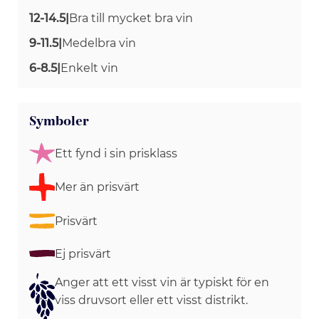
12-14.5
|
Bra till mycket bra vin
9-11.5
|
Medelbra vin
6-8.5
|
Enkelt vin
Symboler
Ett fynd i sin prisklass
Mer än prisvärt
Prisvärt
Ej prisvärt
Anger att ett visst vin är typiskt för en
viss druvsort eller ett visst distrikt.