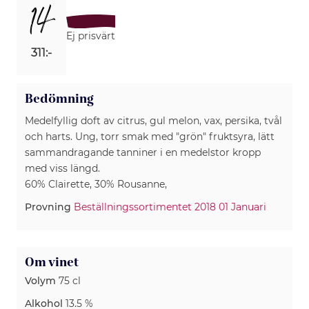
14
Ej prisvärt
311:-
Bedömning
Medelfyllig doft av citrus, gul melon, vax, persika, tvål
och harts. Ung, torr smak med "grön" fruktsyra, lätt
sammandragande tanniner i en medelstor kropp
med viss längd.
60% Clairette, 30% Rousanne,
Provning
Beställningssortimentet 2018 01 Januari
Om vinet
Volym
75 cl
Alkohol
13.5 %