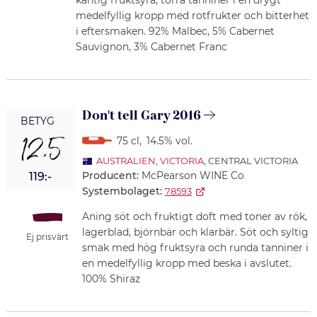
kantig fruktsyra, torra tanniner i en drygt
medelfyllig kropp med rotfrukter och bitterhet
i eftersmaken. 92% Malbec, 5% Cabernet
Sauvignon, 3% Cabernet Franc
Don't tell Gary 2016
BETYG
12,5
75 cl
,
14.5% vol.
AUSTRALIEN
,
VICTORIA
, CENTRAL VICTORIA
Producent:
McPearson WINE Co
119:-
Systembolaget:
78593
Aning söt och fruktigt doft med toner av rök,
lagerblad, björnbär och klarbär. Söt och syltig
Ej prisvärt
smak med hög fruktsyra och runda tanniner i
en medelfyllig kropp med beska i avslutet.
100% Shiraz