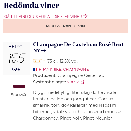
Bedömda viner
GÅ TILL VINLOCUS FÖR ATT SE FLER VINER
MOUSSERANDE VIN
Champagne De Castelnau Rosé Brut
BETYG
NV
15,5
75 cl
,
12.5% vol.
359:-
FRANKRIKE
,
CHAMPAGNE
Producent:
Champagne Castelnau
Systembolaget:
78897
Drygt medelfyllig, lite rökig doft av röda
Ej prisvärt
krusbär, hallon och jordgubbar. Ganska
smakrik, torr, dov karaktär med klädsam
bitterhet, vital syra och balanserad mousse.
Chardonnay, Pinot Noir, Pinot Meunier