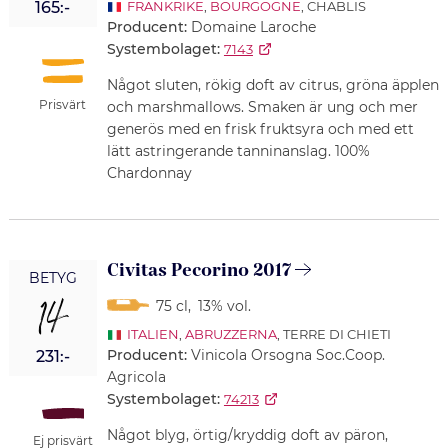
165:-
FRANKRIKE
,
BOURGOGNE
, CHABLIS
Producent:
Domaine Laroche
Systembolaget:
7143
Något sluten, rökig doft av citrus, gröna äpplen
Prisvärt
och marshmallows. Smaken är ung och mer
generös med en frisk fruktsyra och med ett
lätt astringerande tanninanslag. 100%
Chardonnay
Civitas Pecorino 2017
BETYG
14
75 cl
,
13% vol.
ITALIEN
,
ABRUZZERNA
, TERRE DI CHIETI
Producent:
Vinicola Orsogna Soc.Coop.
231:-
Agricola
Systembolaget:
74213
Något blyg, örtig/kryddig doft av päron,
Ej prisvärt