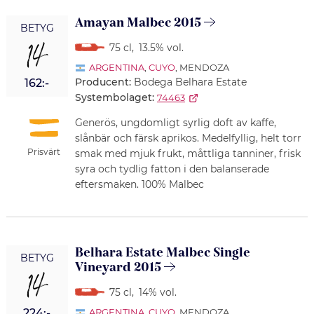
Amayan Malbec 2015
BETYG
14
75 cl
,
13.5% vol.
ARGENTINA
,
CUYO
, MENDOZA
Producent:
Bodega Belhara Estate
162:-
Systembolaget:
74463
Generös, ungdomligt syrlig doft av kaffe,
slånbär och färsk aprikos. Medelfyllig, helt torr
Prisvärt
smak med mjuk frukt, måttliga tanniner, frisk
syra och tydlig fatton i den balanserade
eftersmaken. 100% Malbec
Belhara Estate Malbec Single
BETYG
Vineyard 2015
14
75 cl
,
14% vol.
224:-
ARGENTINA
,
CUYO
, MENDOZA