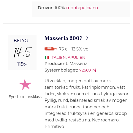
Druvor:
100%
montepulciano
Masseria 2007
BETYG
14,5
75 cl
,
13.5% vol.
ITALIEN
,
APULIEN
Producent:
Masseria
119:-
Systembolaget:
72669
Utvecklad, mogen doft av mörk,
semitorkad frukt, katrinplommon, vått
läder, skokräm och ett uns flyktiga syror.
Fynd i sin prisklass
Fyllig, rund, balanserad smak av mogen
mörk frukt, runda tanniner och
integrerad fruktsyra i en generös kropp
med tydlig restsötma. Negroamaro,
Primitivo