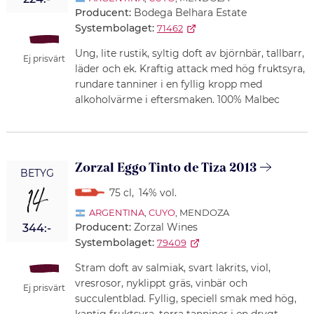
Producent:
Bodega Belhara Estate
Systembolaget:
71462
Ung, lite rustik, syltig doft av björnbär, tallbarr,
Ej prisvärt
läder och ek. Kraftig attack med hög fruktsyra,
rundare tanniner i en fyllig kropp med
alkoholvärme i eftersmaken. 100% Malbec
Zorzal Eggo Tinto de Tiza 2013
BETYG
14
75 cl
,
14% vol.
ARGENTINA
,
CUYO
, MENDOZA
Producent:
Zorzal Wines
344:-
Systembolaget:
79409
Stram doft av salmiak, svart lakrits, viol,
vresrosor, nyklippt gräs, vinbär och
Ej prisvärt
succulentblad. Fyllig, speciell smak med hög,