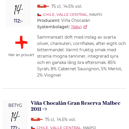
14
75 cl
,
14.5% vol.
CHILE
,
VALLE CENTRAL
, MAIPO
Producent:
Viña Chocalán
112:-
Systembolaget:
76841
Sammansatt doft med inslag av svarta
oliver, charkuteri, cornflakes, after eight och
bittermandel. Varmt fruktig smak med
Mer än prisvärt
strama mogna tanniner, integrerad syra
och en ganska lång bra eftersmak. 85%
Syrah, 8% Cabernet Sauvignon, 5% Merlot,
2% Viognier
Viña Chocalán Gran Reserva Malbec
BETYG
2011
14
75 cl
,
14.5% vol.
171:-
CHILE
,
VALLE CENTRAL
, MAIPO