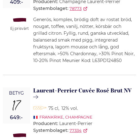
Producent:
Champagne Laurent-Perrier
409:-
Systembolaget:
78773
Generös, komplex, brödig doft av rostat bröd,
nougat, toffee, vanilj, nötter, körsbär och
Ej prisvärt
grillad citron. Fyllig, rund, ganska utvecklad,
balanserad smak med pigg, integrerad
fruktsyra, lagom mousse och lång, god
eftersmak. >50% Chardonnay, >30% Pinot Noir,
10-20% Pinot Meunier Kod: L63PD124850
Laurent-Perrier Cuvée Rosé Brut NV
BETYG
17
75 cl
,
12% vol.
649:-
FRANKRIKE
,
CHAMPAGNE
Producent:
Laurent-Perrier
Systembolaget:
77334