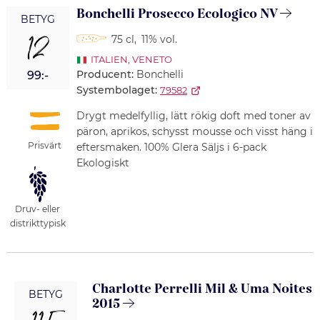
Bonchelli Prosecco Ecologico NV
BETYG
12
75 cl
,
11% vol.
ITALIEN
,
VENETO
Producent:
Bonchelli
99:-
Systembolaget:
79582
Drygt medelfyllig, lätt rökig doft med toner av
päron, aprikos, schysst mousse och visst häng i
Prisvärt
eftersmaken. 100% Glera Säljs i 6-pack
Ekologiskt
Druv- eller
distrikttypisk
Charlotte Perrelli Mil & Uma Noites
BETYG
2015