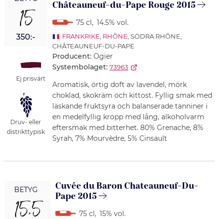
Châteauneuf-du-Pape Rouge 2015
15
75 cl
,
14.5% vol.
350:-
FRANKRIKE
,
RHÔNE
, SÖDRA RHÔNE,
CHÂTEAUNEUF-DU-PAPE
Producent:
Ogier
Systembolaget:
73963
Ej prisvärt
Aromatisk, örtig doft av lavendel, mörk
choklad, skokräm och kittost. Fyllig smak med
läskande fruktsyra och balanserade tanniner i
en medelfyllig kropp med lång, alkoholvarm
Druv- eller
eftersmak med bitterhet. 80% Grenache, 8%
distrikttypisk
Syrah, 7% Mourvèdre, 5% Cinsault
Cuvée du Baron Chateauneuf-Du-
BETYG
Pape 2015
15,5
75 cl
,
15% vol.