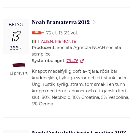
Noah Bramaterra 2012
BETYG
13
75 cl
,
13.5% vol.
ITALIEN
,
PIEMONTE
Producent:
Società Agricola NOAH società
366:-
semplice
Systembolaget:
79476
Knappt medelfyllig doft av tjära, röda bär,
Ej prisvärt
kryddnejlika, flyktiga syror och ett stänk läder.
Ung, rustik, syrlig, stram, torr smak i en tunn
kropp med torra tanniner och ett ganska kort
slut. 80% Nebbiolo, 10% Croatina, 5% Vespolina,
5% Övriga
Noah Coste della Sesia Croatina 2013