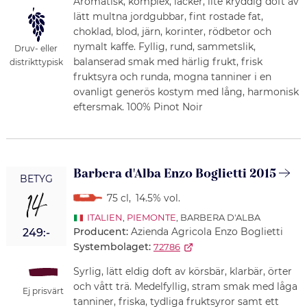
Aromatisk, komplex, läcker, lite kryddig doft av
lätt multna jordgubbar, fint rostade fat,
choklad, blod, järn, korinter, rödbetor och
nymalt kaffe. Fyllig, rund, sammetslik,
Druv- eller
balanserad smak med härlig frukt, frisk
distrikttypisk
fruktsyra och runda, mogna tanniner i en
ovanligt generös kostym med lång, harmonisk
eftersmak. 100% Pinot Noir
Barbera d'Alba Enzo Boglietti 2015
BETYG
14
75 cl
,
14.5% vol.
ITALIEN
,
PIEMONTE
, BARBERA D'ALBA
Producent:
Azienda Agricola Enzo Boglietti
249:-
Systembolaget:
72786
Syrlig, lätt eldig doft av körsbär, klarbär, örter
och vått trä. Medelfyllig, stram smak med låga
Ej prisvärt
tanniner, friska, tydliga fruktsyror samt ett