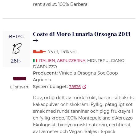
rent avslut. 100% Barbera
Coste di Moro Lunaria Orsogna 2013
BETYG
13
75 cl
,
14% vol.
261:-
ITALIEN
,
ABRUZZERNA
, MONTEPULCIANO
D'ABRUZZO
Producent:
Vinicola Orsogna Soc.Coop.
Agricola
Systembolaget:
78536
Ej prisvärt
Dov, örtig doft av mörk frukt, banan, sötlakrits,
kakaopulver och skokräm. Fyllig, påtagligt söt
smak med runda tanniner och pigg fruktsyra i
en fyllig kropp. 100% Montepulciano d'Abruzzo
Ekologiskt, biodynamiskt naturvin, certifierat
av Demeter och Vegan. Säljes i 6-pack