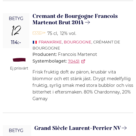
Cremant de Bourgogne Francois
BETYG
Martenot Brut 2014
12
75 cl
,
12% vol.
114:-
FRANKRIKE
,
BOURGOGNE
, CRÉMANT DE
BOURGOGNE
Producent:
Francois Martenot
Systembolaget:
70451
Ej prisvärt
Frisk fruktig doft av päron, krusbär vita
blommor och ett stänk jäst. Drygt medelfyllig
fruktig, syrlig smak med stora bubblor och viss
bitterhet i eftersmaken. 80% Chardonnay, 20%
Gamay
Grand Siècle Laurent-Perrier NV
BETYG