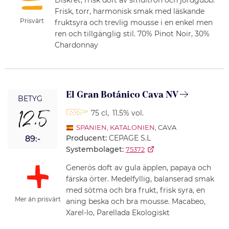
Frisk, torr, harmonisk smak med läskande
Prisvärt
fruktsyra och trevlig mousse i en enkel men
ren och tillgänglig stil. 70% Pinot Noir, 30%
Chardonnay
El Gran Botánico Cava NV
BETYG
12,5
75 cl
,
11.5% vol.
SPANIEN
,
KATALONIEN
, CAVA
Producent:
CEPAGE S.L
89:-
Systembolaget:
75372
Generös doft av gula äpplen, papaya och
färska örter. Medelfyllig, balanserad smak
med sötma och bra frukt, frisk syra, en
Mer än prisvärt
aning beska och bra mousse. Macabeo,
Xarel-lo, Parellada Ekologiskt