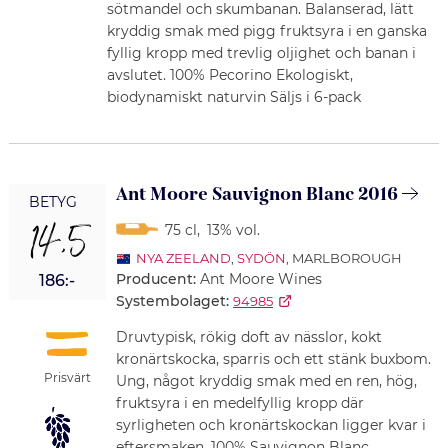
sötmandel och skumbanan. Balanserad, lätt
kryddig smak med pigg fruktsyra i en ganska
fyllig kropp med trevlig oljighet och banan i
avslutet. 100% Pecorino Ekologiskt,
biodynamiskt naturvin Säljs i 6-pack
Ant Moore Sauvignon Blanc 2016
BETYG
14,5
75 cl
,
13% vol.
NYA ZEELAND
,
SYDÖN
, MARLBOROUGH
Producent:
Ant Moore Wines
186:-
Systembolaget:
94985
Druvtypisk, rökig doft av nässlor, kokt
kronärtskocka, sparris och ett stänk buxbom.
Prisvärt
Ung, något kryddig smak med en ren, hög,
fruktsyra i en medelfyllig kropp där
syrligheten och kronärtskockan ligger kvar i
eftersmaken. 100% Sauvignon Blanc