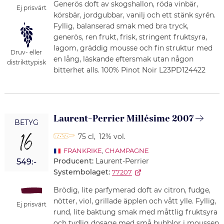
Generös doft av skogshallon, röda vinbär,
Ej prisvärt
körsbär, jordgubbar, vanilj och ett stänk syrén.
Fyllig, balanserad smak med bra tryck,
generös, ren frukt, frisk, stringent fruktsyra,
lagom, gräddig mousse och fin struktur med
Druv- eller
en lång, läskande eftersmak utan någon
distrikttypisk
bitterhet alls. 100% Pinot Noir L23PD124422
Laurent-Perrier Millésime 2007
BETYG
16
75 cl
,
12% vol.
FRANKRIKE
,
CHAMPAGNE
Producent:
Laurent-Perrier
549:-
Systembolaget:
77207
Brödig, lite parfymerad doft av citron, fudge,
nötter, viol, grillade äpplen och vått ylle. Fyllig,
Ej prisvärt
rund, lite baktung smak med måttlig fruktsyra
och tydlig dosage med små bubblor i moussen