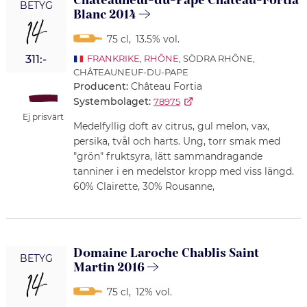
Châteauneuf-du-Pâpe Château-Fortia
BETYG
Blanc 2014
14
75 cl
,
13.5% vol.
311:-
FRANKRIKE
,
RHÔNE
, SÖDRA RHÔNE,
CHÂTEAUNEUF-DU-PAPE
Producent:
Château Fortia
Systembolaget:
78975
Ej prisvärt
Medelfyllig doft av citrus, gul melon, vax,
persika, tvål och harts. Ung, torr smak med
"grön" fruktsyra, lätt sammandragande
tanniner i en medelstor kropp med viss längd.
60% Clairette, 30% Rousanne,
Domaine Laroche Chablis Saint
BETYG
Martin 2016
14
75 cl
,
12% vol.