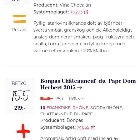
Producent:
Viña Chocalán
Systembolaget:
70203
Fyllig, starkvinsliknande doft av björnbär,
Prisvärt
svarta vinbär, granskog och ek. Alkoholeldigt
anslag dominerar smaken, pigg fruktsyra och
snälla, torra tanniner i en fyllig kropp med
värme i eftersmaken. 100% Malbec
Bonpas Châteauneuf-du-Pape Dom
BETYG
Herbert 2015
15,5
75 cl
,
14% vol.
219:-
FRANKRIKE
,
RHÔNE
, SÖDRA RHÔNE,
CHÂTEAUNEUF-DU-PAPE
Producent:
Bonpas
Systembolaget:
74055
Aromatisk, örtig doft med inslag av