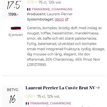
17,5
75 cl
,
12% vol.
FRANKRIKE
,
CHAMPAGNE
Producent:
Laurent-Perrier
1199:-
Systembolaget:
99015
Generös, komplex, brödig doft med inslag av
nougat, toffee, hasselnötter, mandelmassa,
Ej prisvärt
smör, ek, kaffe och ett stänk palsternacka.
Fyllig, balanserad, utvecklad och komplex
smak med integrerad fruktsyra, tydlig dosage,
låg mousse och lång, elegant, lite dov
eftersmak, 55% Chardonnay, 45% Pinot Noir
L13PZ111995
Laurent Perrier La Cuvée Brut NV
BETYG
16
75 cl
,
12% vol.
FRANKRIKE
,
CHAMPAGNE