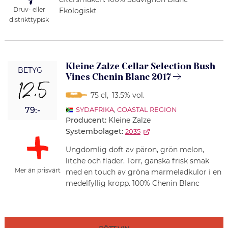
Druv- eller
Ekologiskt
distrikttypisk
Kleine Zalze Cellar Selection Bush
BETYG
Vines Chenin Blanc 2017
12,5
75 cl
,
13.5% vol.
79:-
SYDAFRIKA
,
COASTAL REGION
Producent:
Kleine Zalze
Systembolaget:
2035
Ungdomlig doft av päron, grön melon,
litche och fläder. Torr, ganska frisk smak
Mer än prisvärt
med en touch av gröna marmeladkulor i en
medelfyllig kropp. 100% Chenin Blanc