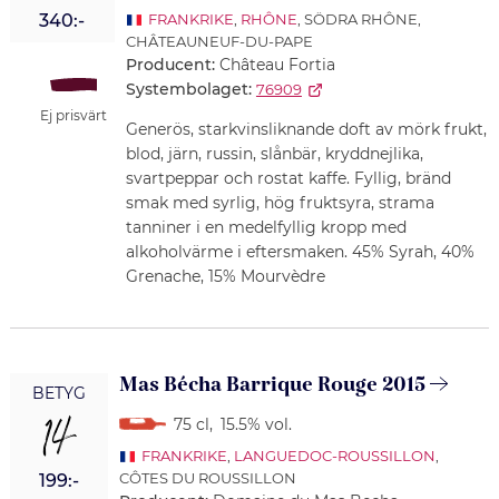
340:-
FRANKRIKE
,
RHÔNE
, SÖDRA RHÔNE,
CHÂTEAUNEUF-DU-PAPE
Producent:
Château Fortia
Systembolaget:
76909
Ej prisvärt
Generös, starkvinsliknande doft av mörk frukt,
blod, järn, russin, slånbär, kryddnejlika,
svartpeppar och rostat kaffe. Fyllig, bränd
smak med syrlig, hög fruktsyra, strama
tanniner i en medelfyllig kropp med
alkoholvärme i eftersmaken. 45% Syrah, 40%
Grenache, 15% Mourvèdre
Mas Bécha Barrique Rouge 2015
BETYG
14
75 cl
,
15.5% vol.
FRANKRIKE
,
LANGUEDOC-ROUSSILLON
,
CÔTES DU ROUSSILLON
199:-