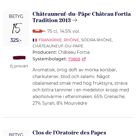
Châteauneuf-du-Pâpe Château Fortia
BETYG
Tradition 2013
15
75 cl
,
14.5% vol.
325:-
FRANKRIKE
,
RHÔNE
, SÖDRA RHÔNE,
CHÂTEAUNEUF-DU-PAPE
Producent:
Château Fortia
Systembolaget:
79868
Ej prisvärt
Aromatisk, örtig doft av mörka körsbär,
charkuterier, blod och salami. Något
obalanserad smak med hög fruktsyra, sträva
och bittra tanniner i en medelstor kropp med
alkoholvärme i eftersmaken. 65% Grenache,
27% Syrah, 8% Mourvèdre
Clos de l'Oratoire des Papes
BETYG