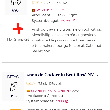
11,5
75 cl
,
11.5% vol.
69:-
PORTUGAL
,
TEJO
Producent:
Fiuza & Bright
Systembolaget:
76866
Frisk doft av smultron, melon och citrus.
Medelfyllig, enkel och bärig, ganska söt
Mer än prisvärt
smak med låg syra och ett uns beska i
eftersmaken. Touriga Nacional, Cabernet
Sauvignon
Anna de Codorniu Brut Rosé NV
BETYG
13
75 cl
,
12% vol.
SPANIEN
,
KATALONIEN
, CAVA
Producent:
Cordoniu
119:-
Systembolaget:
77139
Diskret, frisk doft av smultron och jordgubb.