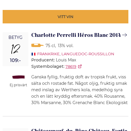
VITT VIN
Charlotte Perrelli Héros Blanc 2014
BETYG
12
75 cl
,
13% vol.
FRANKRIKE
,
LANGUEDOC-ROUSSILLON
Producent:
Louis Max
109:-
Systembolaget:
78619
Ganska fyllig, fruktig doft av tropisk frukt, viss
sälta och rostade fat. Något oljig, fruktig smak
Ej prisvärt
med inslag av Werthers kola, medelhög syra
och en lätt kryddig eftersmak. 40% Rousanne,
30% Marsanne, 30% Grenache Blanc Ekologiskt