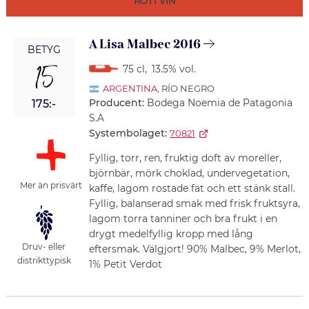
RÖTT VIN
A Lisa Malbec 2016
BETYG
15
75 cl
,
13.5% vol.
ARGENTINA
, RÍO NEGRO
Producent:
Bodega Noemia de Patagonia
175:-
S.A
Systembolaget:
70821
Fyllig, torr, ren, fruktig doft av moreller,
björnbär, mörk choklad, undervegetation,
Mer än prisvärt
kaffe, lagom rostade fat och ett stänk stall.
Fyllig, balanserad smak med frisk fruktsyra,
lagom torra tanniner och bra frukt i en
drygt medelfyllig kropp med lång
Druv- eller
eftersmak. Välgjort! 90% Malbec, 9% Merlot,
distrikttypisk
1% Petit Verdot