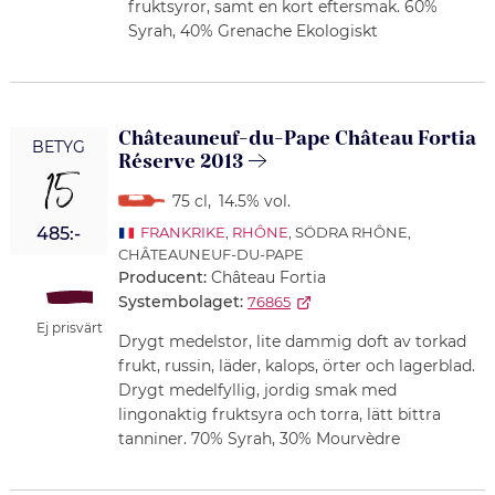
fruktsyror, samt en kort eftersmak. 60%
Syrah, 40% Grenache Ekologiskt
Châteauneuf-du-Pape Château Fortia
BETYG
Réserve 2013
15
75 cl
,
14.5% vol.
485:-
FRANKRIKE
,
RHÔNE
, SÖDRA RHÔNE,
CHÂTEAUNEUF-DU-PAPE
Producent:
Château Fortia
Systembolaget:
76865
Ej prisvärt
Drygt medelstor, lite dammig doft av torkad
frukt, russin, läder, kalops, örter och lagerblad.
Drygt medelfyllig, jordig smak med
lingonaktig fruktsyra och torra, lätt bittra
tanniner. 70% Syrah, 30% Mourvèdre