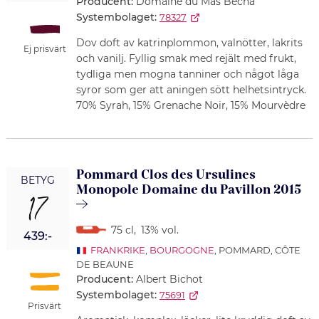
Producent:
Domaine du Mas Becha
Systembolaget:
78327
Dov doft av katrinplommon, valnötter, lakrits
Ej prisvärt
och vanilj. Fyllig smak med rejält med frukt,
tydliga men mogna tanniner och något låga
syror som ger att aningen sött helhetsintryck.
70% Syrah, 15% Grenache Noir, 15% Mourvèdre
Pommard Clos des Ursulines
BETYG
Monopole Domaine du Pavillon 2015
17
75 cl
,
13% vol.
439:-
FRANKRIKE
,
BOURGOGNE
, POMMARD, CÔTE
DE BEAUNE
Producent:
Albert Bichot
Systembolaget:
75691
Prisvärt