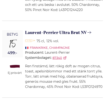
och ett uns beska i avslutet. 50% Chardonnay,
50% Pinot Noir Kod: L43PD1244220
Laurent-Perrier Ultra Brut NV
BETYG
15
75 cl
,
12% vol.
FRANKRIKE
,
CHAMPAGNE
Producent:
Laurent-Perrier
499:-
Systembolaget:
87340
Ren finstämd, lätt rökig doft av mogen citrus,
toast, apelsinblommor med ett stänk torrt ylle.
Ej prisvärt
Torr, lätt smak med hög, obalanserad fruktsyra,
generös mousse med gles frukt. 55%
Chardonnay, 45% Pinot Noir Kod: L53PD124970