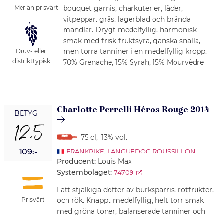
bouquet garnis, charkuterier, läder,
Mer än prisvärt
vitpeppar, gräs, lagerblad och brända
mandlar. Drygt medelfyllig, harmonisk
smak med frisk fruktsyra, ganska snälla,
men torra tanniner i en medelfyllig kropp.
Druv- eller
distrikttypisk
70% Grenache, 15% Syrah, 15% Mourvèdre
Charlotte Perrelli Héros Rouge 2014
BETYG
12,5
75 cl
,
13% vol.
109:-
FRANKRIKE
,
LANGUEDOC-ROUSSILLON
Producent:
Louis Max
Systembolaget:
74709
Lätt stjälkiga dofter av burksparris, rotfrukter,
Prisvärt
och rök. Knappt medelfyllig, helt torr smak
med gröna toner, balanserade tanniner och