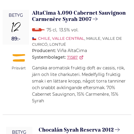
AltaCima 4.090 Cabernet Sauvignon
BETYG
Carmenère Syrah 2007
12
75 cl
,
13.5% vol.
89:-
CHILE
,
VALLE CENTRAL
, MAULE, VALLE DE
CURICÓ, LONTUÉ
Producent:
Viña AltaCima
Systembolaget:
71587
Ganska aromatisk fruktig doft av cassis, rök,
Prisvärt
järn och lite charkuteri. Medelfyllig fruktig
smak i en lättare kropp, något torra tanniner
och snabbt avklingande eftersmak. 70%
Cabernet Sauvignon, 15% Carmenère, 15%
Syrah
Chocalán Syrah Reserva 2012
BETYG