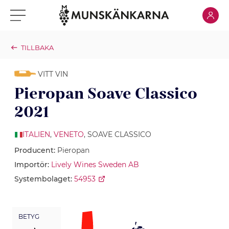
Klicka för
Klicka för meny
TILLBAKA
VITT VIN
Pieropan Soave Classico
2021
ITALIEN
,
VENETO
, SOAVE CLASSICO
Producent:
Pieropan
Importör:
Lively Wines Sweden AB
Systembolaget:
54953
BETYG