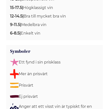
15-17.5
|
Högklassigt vin
12-14.5
|
Bra till mycket bra vin
9-11.5
|
Medelbra vin
6-8.5
|
Enkelt vin
Symboler
Ett fynd i sin prisklass
Mer än prisvärt
Prisvärt
Ej prisvärt
Anger att ett visst vin är typiskt för en