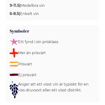
9-11.5
|
Medelbra vin
6-8.5
|
Enkelt vin
Symboler
Ett fynd i sin prisklass
Mer än prisvärt
Prisvärt
Ej prisvärt
Anger att ett visst vin är typiskt för en
viss druvsort eller ett visst distrikt.