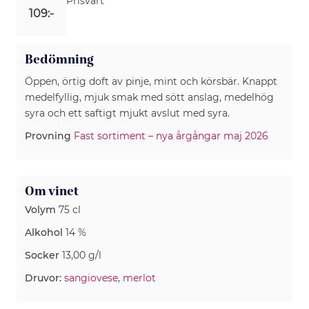
Prisvärt
109:-
Bedömning
Öppen, örtig doft av pinje, mint och körsbär. Knappt
medelfyllig, mjuk smak med sött anslag, medelhög
syra och ett saftigt mjukt avslut med syra.
Provning
Fast sortiment – nya årgångar maj 2026
Om vinet
Volym
75 cl
Alkohol
14 %
Socker
13,00 g/l
Druvor:
sangiovese
,
merlot