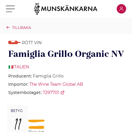
Klicka för
Klicka för meny
TILLBAKA
RÖTT VIN
Famiglia Grillo Organic NV
ITALIEN
Producent:
Famiglia Grillo
Importör:
The Wine Team Global AB
Systembolaget:
7297701
BETYG
11