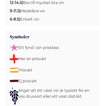
12-14.5
|
Bra till mycket bra vin
9-11.5
|
Medelbra vin
6-8.5
|
Enkelt vin
Symboler
Ett fynd i sin prisklass
Mer än prisvärt
Prisvärt
Ej prisvärt
Anger att ett visst vin är typiskt för en
viss druvsort eller ett visst distrikt.