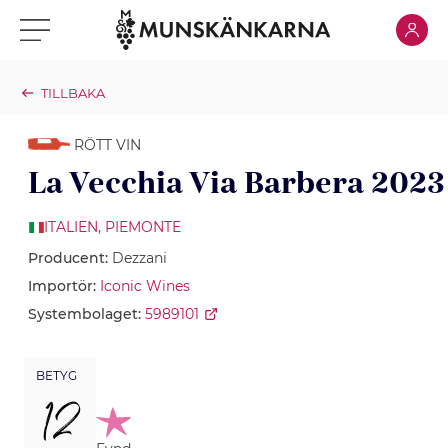
Klicka för
Klicka för meny
TILLBAKA
RÖTT VIN
La Vecchia Via Barbera 2023
ITALIEN
,
PIEMONTE
Producent:
Dezzani
Importör:
Iconic Wines
Systembolaget:
5989101
BETYG
12