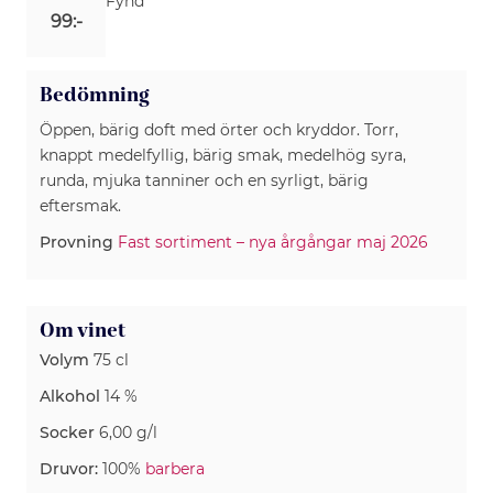
Fynd
99:-
Bedömning
Öppen, bärig doft med örter och kryddor. Torr,
knappt medelfyllig, bärig smak, medelhög syra,
runda, mjuka tanniner och en syrligt, bärig
eftersmak.
Provning
Fast sortiment – nya årgångar maj 2026
Om vinet
Volym
75 cl
Alkohol
14 %
Socker
6,00 g/l
Druvor:
100%
barbera