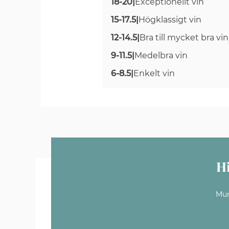
18-20
|
Exceptionellt vin
15-17.5
|
Högklassigt vin
12-14.5
|
Bra till mycket bra vin
9-11.5
|
Medelbra vin
6-8.5
|
Enkelt vin
H
Mun