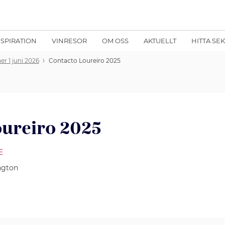
NSPIRATION
VINRESOR
OM OSS
AKTUELLT
HITTA SE
er 1 juni 2026
Contacto Loureiro 2025
oureiro 2025
E
ngton