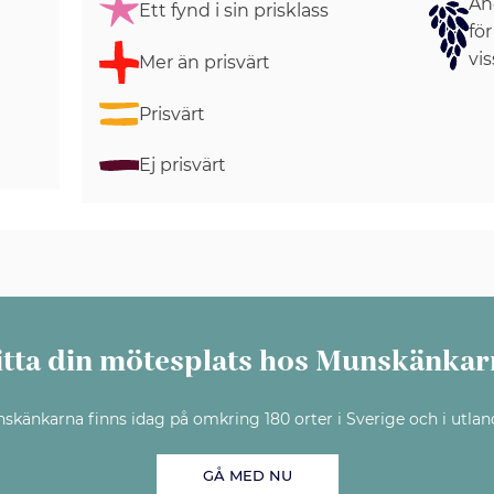
Ang
Ett fynd i sin prisklass
för
vis
Mer än prisvärt
Prisvärt
Ej prisvärt
itta din mötesplats hos Munskänkar
skänkarna finns idag på omkring 180 orter i Sverige och i utlan
GÅ MED NU