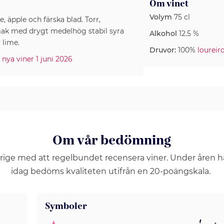
Om vinet
Volym
75 cl
e, äpple och färska blad. Torr,
mak med drygt medelhög stabil syra
Alkohol
12.5 %
 lime.
Druvor:
100%
loureir
 nya viner 1 juni 2026
Om vår bedömning
erige med att regelbundet recensera viner. Under åren 
idag bedöms kvaliteten utifrån en 20-poängskala.
Symboler