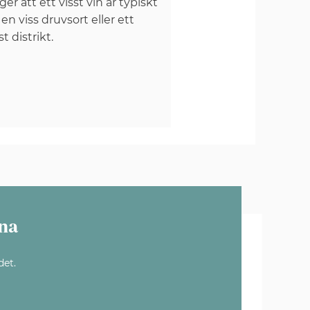
er att ett visst vin är typiskt
 en viss druvsort eller ett
st distrikt.
na
det.