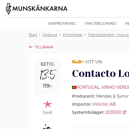
VINPROVNING
VINUTBILDNING
I
Start
Vinlocus
Provningar
Fast sortiment – nya vin
TILLBAKA
VITT VIN
BETYG
13,5
Contacto L
119:-
PORTUGAL
,
VINHO VERD
Producent:
Mendes & Symi
Importör:
VinUnic AB
Systembolaget:
2031001
Fynd