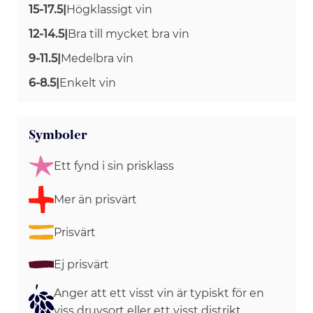
15-17.5
|
Högklassigt vin
12-14.5
|
Bra till mycket bra vin
9-11.5
|
Medelbra vin
6-8.5
|
Enkelt vin
Symboler
Ett fynd i sin prisklass
Mer än prisvärt
Prisvärt
Ej prisvärt
Anger att ett visst vin är typiskt för en
viss druvsort eller ett visst distrikt.