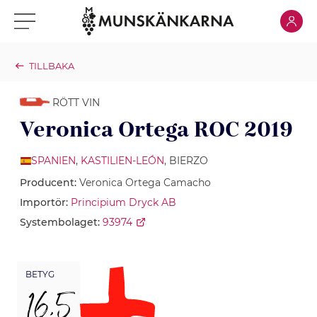
Klicka för
Klicka för meny
TILLBAKA
RÖTT VIN
Veronica Ortega ROC 2019
SPANIEN
,
KASTILIEN-LEÓN
, BIERZO
Producent:
Veronica Ortega Camacho
Importör:
Principium Dryck AB
Systembolaget:
93974
BETYG
16,5