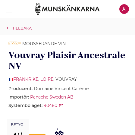
Klicka för
Klicka för meny
TILLBAKA
MOUSSERANDE VIN
Vouvray Plaisir Ancestrale
NV
FRANKRIKE
,
LOIRE
, VOUVRAY
Producent:
Domaine Vincent Carême
Importör:
Panache Sweden AB
Systembolaget:
90480
BETYG