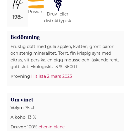
14
Prisvärt
Druv- eller
198:-
distrikttypisk
Bedömning
Fruktig doft med gula äpplen, kvitten, grönt päron
och stenig mineralitet. Torrt, fin krispig syra med
citrus, vit persika, en pigg mousse och läskande rent,
gott slut. Ekologiskt. 13 %. 3600 fl.
Provning
Hitlista 2 mars 2023
Om vinet
Volym
75 cl
Alkohol
13 %
Druvor:
100%
chenin blanc