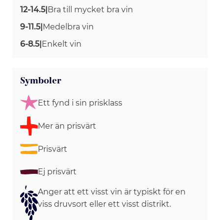
12-14.5
|
Bra till mycket bra vin
9-11.5
|
Medelbra vin
6-8.5
|
Enkelt vin
Symboler
Ett fynd i sin prisklass
Mer än prisvärt
Prisvärt
Ej prisvärt
Anger att ett visst vin är typiskt för en
viss druvsort eller ett visst distrikt.