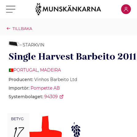
Klicka för
Klicka för meny
TILLBAKA
STARKVIN
Single Harvest Barbeito 2011
PORTUGAL
,
MADEIRA
Producent:
Vinhos Barbeito Ltd
Importör:
Pompette AB
Systembolaget:
94309
BETYG
17