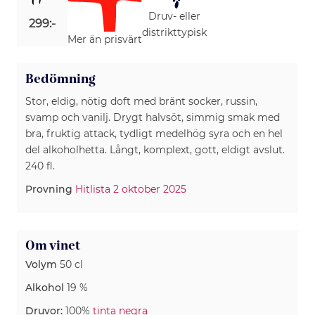
Druv- eller
299:-
distrikttypisk
Mer än prisvärt
Bedömning
Stor, eldig, nötig doft med bränt socker, russin,
svamp och vanilj. Drygt halvsöt, simmig smak med
bra, fruktig attack, tydligt medelhög syra och en hel
del alkoholhetta. Långt, komplext, gott, eldigt avslut.
240 fl.
Provning
Hitlista 2 oktober 2025
Om vinet
Volym
50 cl
Alkohol
19 %
Druvor:
100%
tinta negra