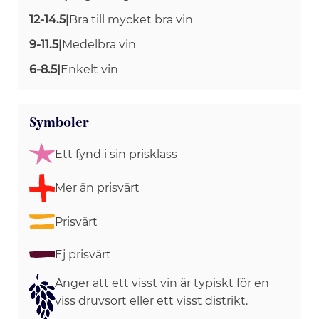
12-14.5
|
Bra till mycket bra vin
9-11.5
|
Medelbra vin
6-8.5
|
Enkelt vin
Symboler
Ett fynd i sin prisklass
Mer än prisvärt
Prisvärt
Ej prisvärt
Anger att ett visst vin är typiskt för en
viss druvsort eller ett visst distrikt.