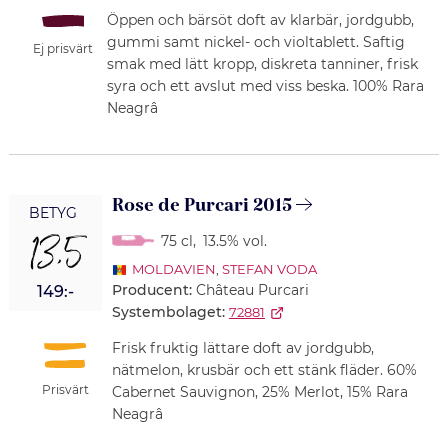
Öppen och bärsöt doft av klarbär, jordgubb,
gummi samt nickel- och violtablett. Saftig
Ej prisvärt
smak med lätt kropp, diskreta tanniner, frisk
syra och ett avslut med viss beska. 100% Rara
Neagrâ
Rose de Purcari 2015
BETYG
13,5
75 cl
,
13.5% vol.
MOLDAVIEN
,
STEFAN VODA
Producent:
Château Purcari
149:-
Systembolaget:
72881
Frisk fruktig lättare doft av jordgubb,
nätmelon, krusbär och ett stänk fläder. 60%
Prisvärt
Cabernet Sauvignon, 25% Merlot, 15% Rara
Neagrâ