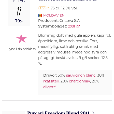
BETYG
11
75 cl
,
12.5% vol.
MOLDAVIEN
Producent:
Cricova S.A
79:-
Systembolaget:
2031
Blommig doft med gula äpplen, kaprifol,
äppelblom, lime och persika. Torr,
medelfyllig, sötfruktig smak med
Fynd i sin prisklass
aggressiv mousse, medelhög syra och
påtagligt beskt avslut. 9 g/l socker. 12,5
%.
Druvor:
30%
sauvignon blanc
, 30%
rkatsiteli
, 20%
chardonnay
, 20%
aligoté
Purcari Freedom Blend 2011