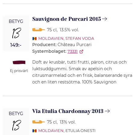
Sauvignon de Purcari 2015
BETYG
13
75 cl
,
13.5% vol.
MOLDAVIEN
,
STEFAN VODA
Producent:
Château Purcari
149:-
Systembolaget:
73331
Doft av krusbär, tutti frutti, päron, citrus och
luktsuddgummi. Smak av apelsin och
Ej prisvärt
citrusmarmelad och en frisk, balanserande syra
och en liten restsötma. 100% Sauvignon
Via Etulia Chardonnay 2013
BETYG
13
75 cl
,
13% vol.
MOLDAVIEN
, ETULIA ONESTI