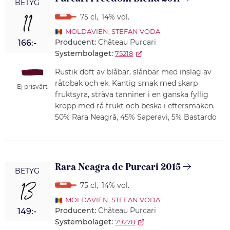
BETYG
11
75 cl
,
14% vol.
MOLDAVIEN
,
STEFAN VODA
Producent:
Château Purcari
166:-
Systembolaget:
75218
Rustik doft av blåbär, slånbär med inslag av
råtobak och ek. Kantig smak med skarp
Ej prisvärt
fruktsyra, sträva tanniner i en ganska fyllig
kropp med rå frukt och beska i eftersmaken.
50% Rara Neagrâ, 45% Saperavi, 5% Bastardo
Rara Neagra de Purcari 2015
BETYG
13
75 cl
,
14% vol.
MOLDAVIEN
,
STEFAN VODA
Producent:
Château Purcari
149:-
Systembolaget:
79278