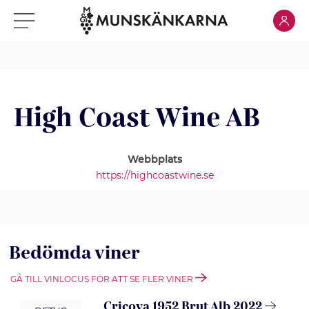
Klicka för
Klicka för meny
High Coast Wine AB
Webbplats
https://highcoastwine.se
Bedömda viner
GÅ TILL VINLOCUS FÖR ATT SE FLER VINER
Cricova 1952 Brut Alb 2022