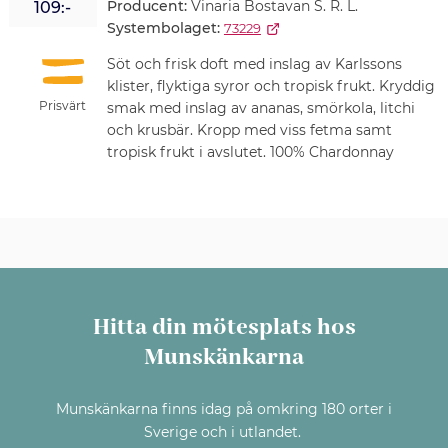
Producent:
Vinaria Bostavan S. R. L.
109:-
Systembolaget:
73229
Söt och frisk doft med inslag av Karlssons
klister, flyktiga syror och tropisk frukt. Kryddig
Prisvärt
smak med inslag av ananas, smörkola, litchi
och krusbär. Kropp med viss fetma samt
tropisk frukt i avslutet. 100% Chardonnay
Hitta din mötesplats hos
Munskänkarna
Munskänkarna finns idag på omkring 180 orter i
Sverige och i utlandet.