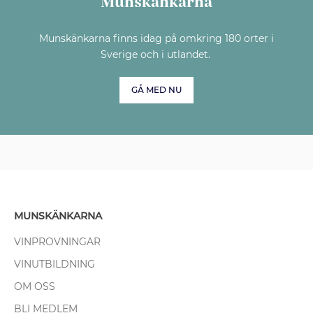
Munskänkarna
Munskänkarna finns idag på omkring 180 orter i
Sverige och i utlandet.
GÅ MED NU
MUNSKÄNKARNA
VINPROVNINGAR
VINUTBILDNING
OM OSS
BLI MEDLEM