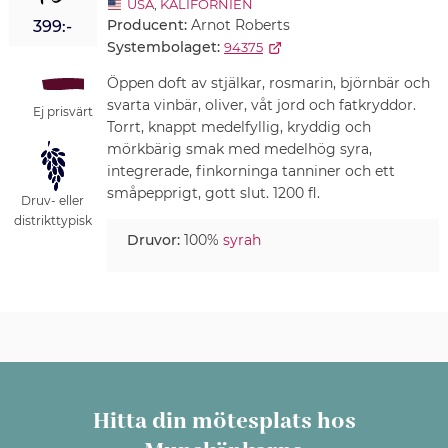
USA
,
KALIFORNIEN
Producent:
Arnot Roberts
399:-
Systembolaget:
94375
Öppen doft av stjälkar, rosmarin, björnbär och
svarta vinbär, oliver, våt jord och fatkryddor.
Ej prisvärt
Torrt, knappt medelfyllig, kryddig och
mörkbärig smak med medelhög syra,
integrerade, finkorninga tanniner och ett
småpepprigt, gott slut. 1200 fl.
Druv- eller
distrikttypisk
Druvor:
100%
syrah
Hitta din mötesplats hos