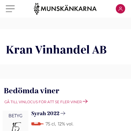
Klicka för
Klicka för meny
Kran Vinhandel AB
Bedömda viner
GÅ TILL VINLOCUS FÖR ATT SE FLER VINER
Syrah 2022
BETYG
15
75 cl
,
12% vol.