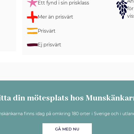
Ang
Ett fynd i sin prisklass
för
vis
Mer än prisvärt
Prisvärt
Ej prisvärt
itta din mötesplats hos Munskänkar
skänkarna finns idag på omkring 180 orter i Sverige och i utlan
GÅ MED NU