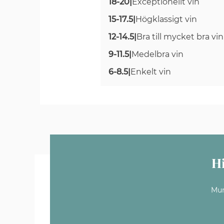
18-20
|
Exceptionellt vin
15-17.5
|
Högklassigt vin
12-14.5
|
Bra till mycket bra vin
9-11.5
|
Medelbra vin
6-8.5
|
Enkelt vin
H
Mun