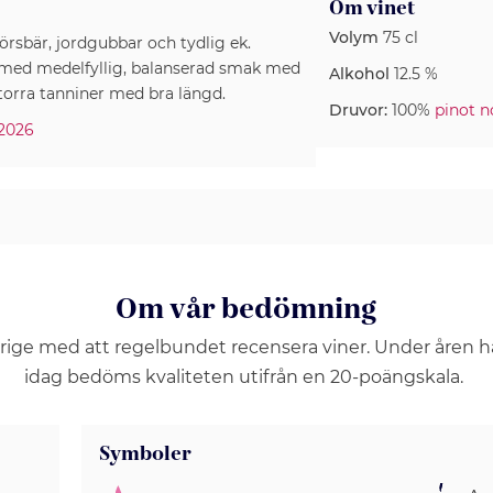
Om vinet
Volym
75 cl
örsbär, jordgubbar och tydlig ek.
 med medelfyllig, balanserad smak med
Alkohol
12.5 %
torra tanniner med bra längd.
Druvor:
100%
pinot n
 2026
Om vår bedömning
erige med att regelbundet recensera viner. Under åren 
idag bedöms kvaliteten utifrån en 20-poängskala.
Symboler