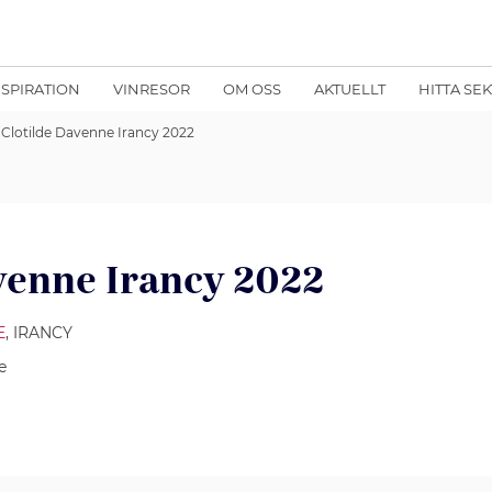
NSPIRATION
VINRESOR
OM OSS
AKTUELLT
HITTA SE
Clotilde Davenne Irancy 2022
venne Irancy 2022
E
, IRANCY
e