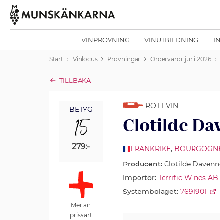
VINPROVNING
VINUTBILDNING
I
Start
Vinlocus
Provningar
Ordervaror juni 2026
TILLBAKA
RÖTT VIN
BETYG
15
Clotilde Da
279:-
FRANKRIKE
,
BOURGOGN
Producent:
Clotilde Davenn
Importör:
Terrific Wines AB
Systembolaget:
7691901
Mer än
prisvärt