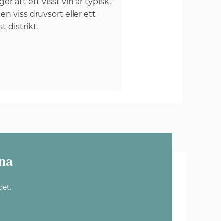
er att ett visst vin är typiskt
 en viss druvsort eller ett
st distrikt.
na
det.