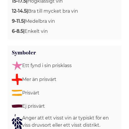
15-17.5
|
Högklassigt vin
12-14.5
|
Bra till mycket bra vin
9-11.5
|
Medelbra vin
6-8.5
|
Enkelt vin
Symboler
Ett fynd i sin prisklass
Mer än prisvärt
Prisvärt
Ej prisvärt
Anger att ett visst vin är typiskt för en
viss druvsort eller ett visst distrikt.