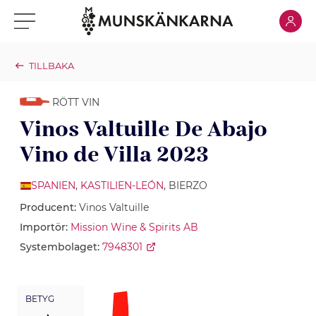
Klicka för
Klicka för meny
TILLBAKA
RÖTT VIN
Vinos Valtuille De Abajo
Vino de Villa 2023
SPANIEN
,
KASTILIEN-LEÓN
, BIERZO
Producent:
Vinos Valtuille
Importör:
Mission Wine & Spirits AB
Systembolaget:
7948301
BETYG