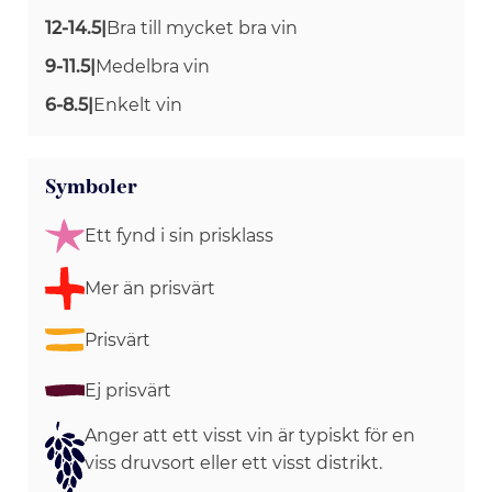
12-14.5
|
Bra till mycket bra vin
9-11.5
|
Medelbra vin
6-8.5
|
Enkelt vin
Symboler
Ett fynd i sin prisklass
Mer än prisvärt
Prisvärt
Ej prisvärt
Anger att ett visst vin är typiskt för en
viss druvsort eller ett visst distrikt.