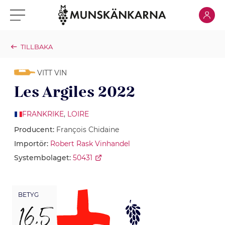
Klicka för
Klicka för meny
TILLBAKA
VITT VIN
Les Argiles 2022
FRANKRIKE
,
LOIRE
Producent:
François Chidaine
Importör:
Robert Rask Vinhandel
Systembolaget:
50431
BETYG
16,5