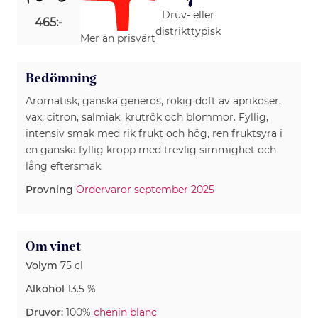
Druv- eller
465:-
distrikttypisk
Mer än prisvärt
Bedömning
Aromatisk, ganska generös, rökig doft av aprikoser,
vax, citron, salmiak, krutrök och blommor. Fyllig,
intensiv smak med rik frukt och hög, ren fruktsyra i
en ganska fyllig kropp med trevlig simmighet och
lång eftersmak.
Provning
Ordervaror september 2025
Om vinet
Volym
75 cl
Alkohol
13.5 %
Druvor:
100%
chenin blanc