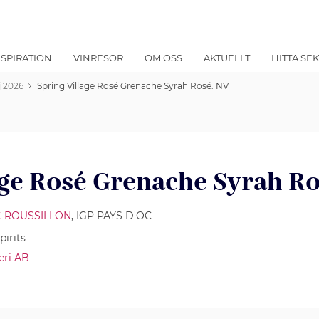
NSPIRATION
VINRESOR
OM OSS
AKTUELLT
HITTA SE
 2026
Spring Village Rosé Grenache Syrah Rosé. NV
age Rosé Grenache Syrah Ro
-ROUSSILLON
, IGP PAYS D'OC
irits
eri AB