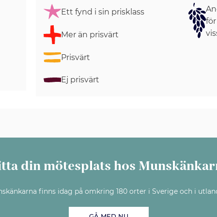
Ang
Ett fynd i sin prisklass
för
vis
Mer än prisvärt
Prisvärt
Ej prisvärt
itta din mötesplats hos Munskänkar
skänkarna finns idag på omkring 180 orter i Sverige och i utlan
GÅ MED NU