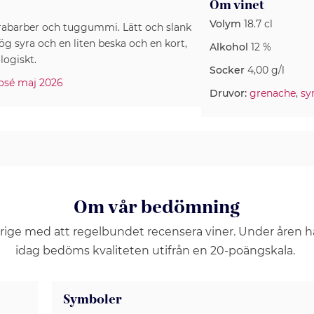
Om vinet
Volym
18.7 cl
, rabarber och tuggummi. Lätt och slank
syra och en liten beska och en kort,
Alkohol
12 %
logiskt.
Socker
4,00 g/l
osé maj 2026
Druvor:
grenache
,
sy
Om vår bedömning
erige med att regelbundet recensera viner. Under åren 
idag bedöms kvaliteten utifrån en 20-poängskala.
Symboler