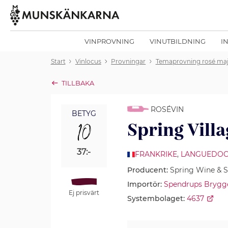
VINPROVNING
VINUTBILDNING
I
Start
Vinlocus
Provningar
Temaprovning rosé maj
TILLBAKA
ROSÉVIN
BETYG
10
Spring Vill
37:-
FRANKRIKE
,
LANGUEDOC
Producent:
Spring Wine & Sp
Importör:
Spendrups Brygg
Ej prisvärt
Systembolaget:
4637