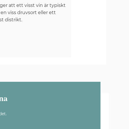
er att ett visst vin är typiskt
 en viss druvsort eller ett
st distrikt.
na
det.