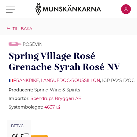
Klicka för
Klicka för meny
TILLBAKA
ROSÉVIN
Spring Village Rosé
Grenache Syrah Rosé NV
FRANKRIKE
,
LANGUEDOC-ROUSSILLON
, IGP PAYS D'OC
Producent:
Spring Wine & Spirits
Importör:
Spendrups Bryggeri AB
Systembolaget:
4637
BETYG