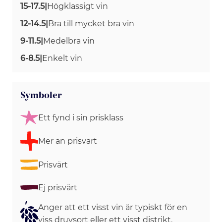
15-17.5
|
Högklassigt vin
12-14.5
|
Bra till mycket bra vin
9-11.5
|
Medelbra vin
6-8.5
|
Enkelt vin
Symboler
Ett fynd i sin prisklass
Mer än prisvärt
Prisvärt
Ej prisvärt
Anger att ett visst vin är typiskt för en
viss druvsort eller ett visst distrikt.