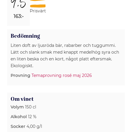
9,5
Prisvärt
163:-
Bedömning
Liten doft av ljusröda bär, rabarber och tuggummi.
Lätt och slank smak med knappt medelhög syra och
en liten beska och en kort, något platt eftersmak.
Ekologiskt.
Provning
Temaprovning rosé maj 2026
Om vinet
Volym
150 cl
Alkohol
12 %
Socker
4,00 g/l