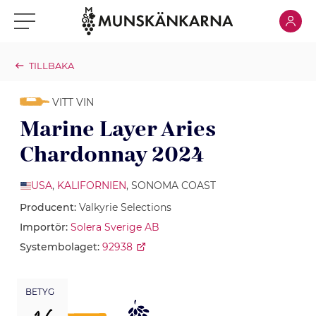
Klicka för
Klicka för meny
TILLBAKA
VITT VIN
Marine Layer Aries
Chardonnay 2024
USA
,
KALIFORNIEN
, SONOMA COAST
Producent:
Valkyrie Selections
Importör:
Solera Sverige AB
Systembolaget:
92938
BETYG