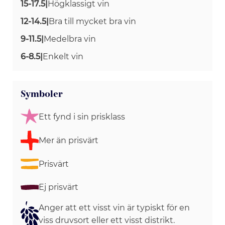
15-17.5
|
Högklassigt vin
12-14.5
|
Bra till mycket bra vin
9-11.5
|
Medelbra vin
6-8.5
|
Enkelt vin
Symboler
Ett fynd i sin prisklass
Mer än prisvärt
Prisvärt
Ej prisvärt
Anger att ett visst vin är typiskt för en
viss druvsort eller ett visst distrikt.