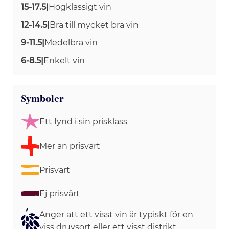
15-17.5
|
Högklassigt vin
12-14.5
|
Bra till mycket bra vin
9-11.5
|
Medelbra vin
6-8.5
|
Enkelt vin
Symboler
Ett fynd i sin prisklass
Mer än prisvärt
Prisvärt
Ej prisvärt
Anger att ett visst vin är typiskt för en
viss druvsort eller ett visst distrikt.