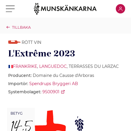
Klicka för
Klicka för meny
TILLBAKA
RÖTT VIN
L'Extrême 2023
FRANKRIKE
,
LANGUEDOC
, TERRASSES DU LARZAC
Producent:
Domaine du Causse d'Arboras
Importör:
Spendrups Bryggeri AB
Systembolaget:
9500901
BETYG
14,5