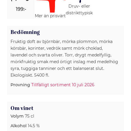
Druv- eller
199:-
distrikttypisk
Mer än prisvärt
Bedömning
Fruktig doft av björnbär, mörka plommon, mörka
körsbär, korinter, vedrök samt mörk choklad,
lavendel och svarta oliver. Torr, drygt medelfyllig,
mörkfruktig smak med örtigt inslag med medelhög
syra, tuggiga tanniner och ett balanserat slut.
Ekologiskt. 5400 fl.
Provning
Tillfälligt sortiment 10 juli 2026
Om vinet
Volym
75 cl
Alkohol
14.5 %