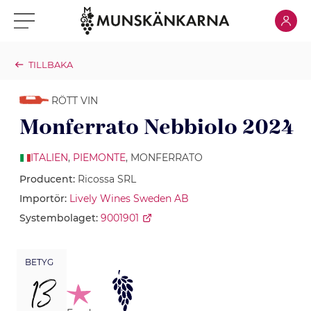
Klicka för
Klicka för meny
TILLBAKA
RÖTT VIN
Monferrato Nebbiolo 2024
ITALIEN
,
PIEMONTE
, MONFERRATO
Producent:
Ricossa SRL
Importör:
Lively Wines Sweden AB
Systembolaget:
9001901
BETYG
13