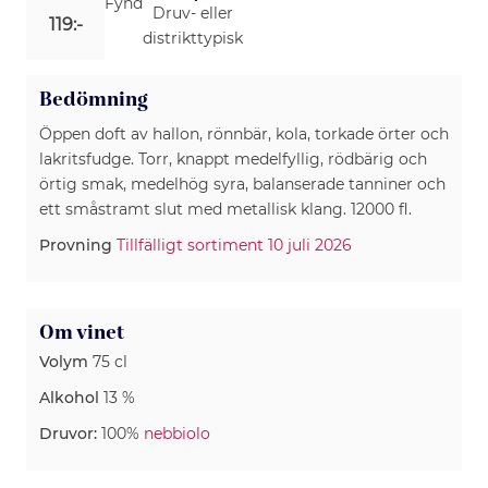
Fynd
Druv- eller
119:-
distrikttypisk
Bedömning
Öppen doft av hallon, rönnbär, kola, torkade örter och
lakritsfudge. Torr, knappt medelfyllig, rödbärig och
örtig smak, medelhög syra, balanserade tanniner och
ett småstramt slut med metallisk klang. 12000 fl.
Provning
Tillfälligt sortiment 10 juli 2026
Om vinet
Volym
75 cl
Alkohol
13 %
Druvor:
100%
nebbiolo