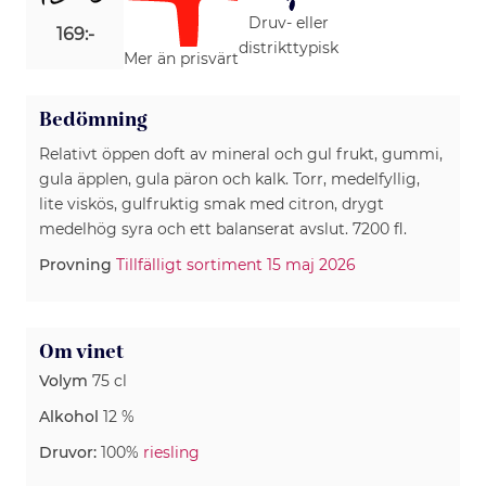
Druv- eller
169:-
distrikttypisk
Mer än prisvärt
Bedömning
Relativt öppen doft av mineral och gul frukt, gummi,
gula äpplen, gula päron och kalk. Torr, medelfyllig,
lite viskös, gulfruktig smak med citron, drygt
medelhög syra och ett balanserat avslut. 7200 fl.
Provning
Tillfälligt sortiment 15 maj 2026
Om vinet
Volym
75 cl
Alkohol
12 %
Druvor:
100%
riesling