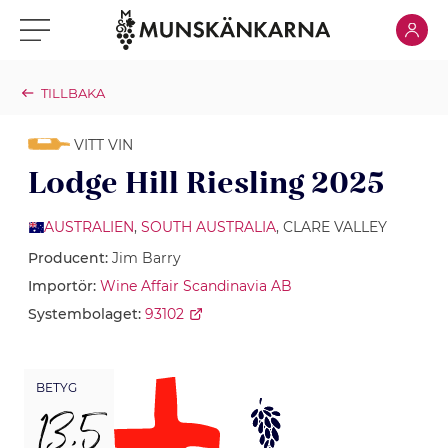
Klicka för
Klicka för meny
TILLBAKA
VITT VIN
Lodge Hill Riesling 2025
AUSTRALIEN
,
SOUTH AUSTRALIA
, CLARE VALLEY
Producent:
Jim Barry
Importör:
Wine Affair Scandinavia AB
Systembolaget:
93102
BETYG
13,5