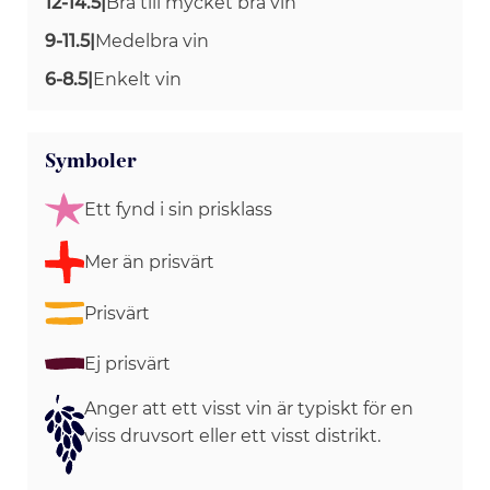
12-14.5
|
Bra till mycket bra vin
9-11.5
|
Medelbra vin
6-8.5
|
Enkelt vin
Symboler
Ett fynd i sin prisklass
Mer än prisvärt
Prisvärt
Ej prisvärt
Anger att ett visst vin är typiskt för en
viss druvsort eller ett visst distrikt.