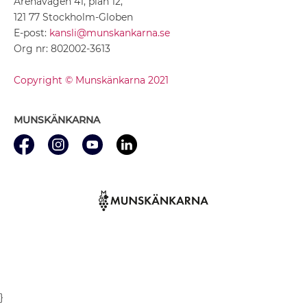
Arenavägen 41, plan 12,
121 77 Stockholm-Globen
E-post:
kansli@munskankarna.se
Org nr: 802002-3613
Copyright © Munskänkarna 2021
MUNSKÄNKARNA
}