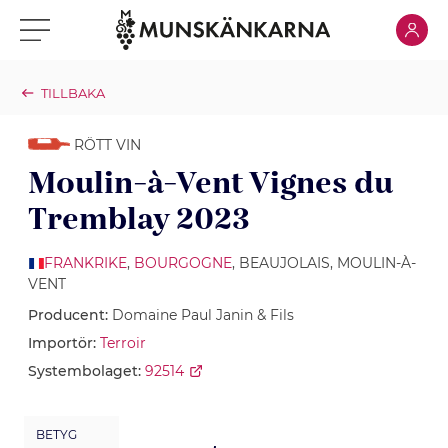
Klicka för
Klicka för meny
TILLBAKA
RÖTT VIN
Moulin-à-Vent Vignes du
Tremblay 2023
FRANKRIKE
,
BOURGOGNE
, BEAUJOLAIS, MOULIN-À-
VENT
Producent:
Domaine Paul Janin & Fils
Importör:
Terroir
Systembolaget:
92514
BETYG