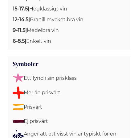
15-17.5
|
Högklassigt vin
12-14.5
|
Bra till mycket bra vin
9-11.5
|
Medelbra vin
6-8.5
|
Enkelt vin
Symboler
Ett fynd i sin prisklass
Mer än prisvärt
Prisvärt
Ej prisvärt
Anger att ett visst vin är typiskt för en