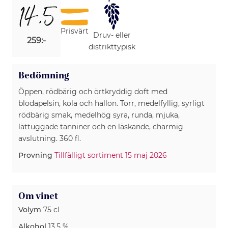
14,5
Prisvärt
Druv- eller
259:-
distrikttypisk
Bedömning
Öppen, rödbärig och örtkryddig doft med
blodapelsin, kola och hallon. Torr, medelfyllig, syrligt
rödbärig smak, medelhög syra, runda, mjuka,
lättuggade tanniner och en läskande, charmig
avslutning. 360 fl.
Provning
Tillfälligt sortiment 15 maj 2026
Om vinet
Volym
75 cl
Alkohol
13.5 %