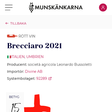
Klicka för
Klicka för meny
TILLBAKA
RÖTT VIN
Brecciaro 2021
ITALIEN
,
UMBRIEN
Producent:
società agricola Leonardo Bussoletti
Importör:
Divine AB
Systembolaget:
92289
BETYG
15