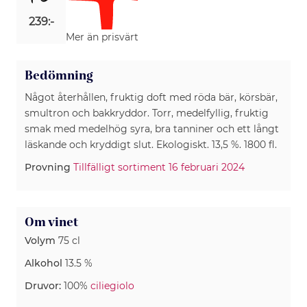
239:-
Mer än prisvärt
Bedömning
Något återhållen, fruktig doft med röda bär, körsbär,
smultron och bakkryddor. Torr, medelfyllig, fruktig
smak med medelhög syra, bra tanniner och ett långt
läskande och kryddigt slut. Ekologiskt. 13,5 %. 1800 fl.
Provning
Tillfälligt sortiment 16 februari 2024
Om vinet
Volym
75 cl
Alkohol
13.5 %
Druvor:
100%
ciliegiolo