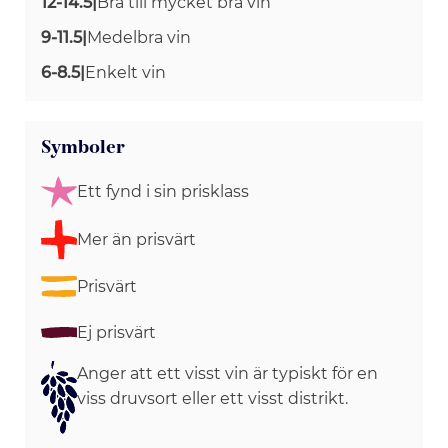
12-14.5
|
Bra till mycket bra vin
9-11.5
|
Medelbra vin
6-8.5
|
Enkelt vin
Symboler
Ett fynd i sin prisklass
Mer än prisvärt
Prisvärt
Ej prisvärt
Anger att ett visst vin är typiskt för en
viss druvsort eller ett visst distrikt.