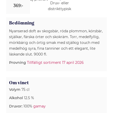
Druv- eller
369:-
distrikttypisk
Bedömning
Nyanserad doft av skogsbär, röda plommon, körsbär,
stjälkar, färska örter och skokräm. Torr, medelfyllig,
mörkbärig och örtig smak med stjälkig touch med
medelhög syra, fina tanniner och ett elegant, lite
läskande slut. 9000 fl.
Provning
Tillfälligt sortiment 17 april 2026
Om vinet
Volym
75 cl
Alkohol
12.5 %
Druvor:
100%
gamay