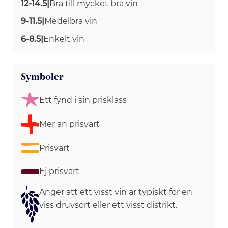
12-14.5
|
Bra till mycket bra vin
9-11.5
|
Medelbra vin
6-8.5
|
Enkelt vin
Symboler
Ett fynd i sin prisklass
Mer än prisvärt
Prisvärt
Ej prisvärt
Anger att ett visst vin är typiskt för en
viss druvsort eller ett visst distrikt.