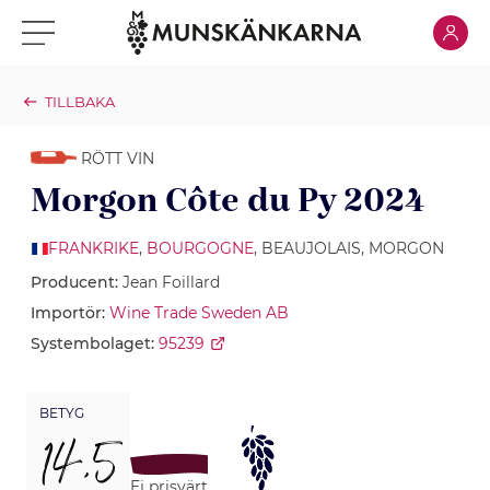
Klicka för
Klicka för meny
TILLBAKA
RÖTT VIN
Morgon Côte du Py 2024
FRANKRIKE
,
BOURGOGNE
, BEAUJOLAIS, MORGON
Producent:
Jean Foillard
Importör:
Wine Trade Sweden AB
Systembolaget:
95239
BETYG
14,5
Ej prisvärt