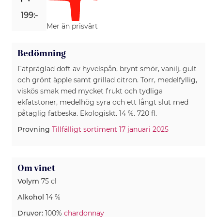
199:-
Mer än prisvärt
Bedömning
Fatpräglad doft av hyvelspån, brynt smör, vanilj, gult
och grönt äpple samt grillad citron. Torr, medelfyllig,
viskös smak med mycket frukt och tydliga
ekfatstoner, medelhög syra och ett långt slut med
påtaglig fatbeska. Ekologiskt. 14 %. 720 fl.
Provning
Tillfälligt sortiment 17 januari 2025
Om vinet
Volym
75 cl
Alkohol
14 %
Druvor:
100%
chardonnay