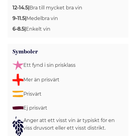
12-14.5
|
Bra till mycket bra vin
9-11.5
|
Medelbra vin
6-8.5
|
Enkelt vin
Symboler
Ett fynd i sin prisklass
Mer än prisvärt
Prisvärt
Ej prisvärt
Anger att ett visst vin är typiskt för en
viss druvsort eller ett visst distrikt.