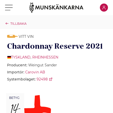
Klicka för
Klicka för meny
TILLBAKA
VITT VIN
Chardonnay Reserve 2021
TYSKLAND
,
RHEINHESSEN
Producent:
Weingut Sander
Importör:
Carovin AB
Systembolaget:
92498
BETYG
14