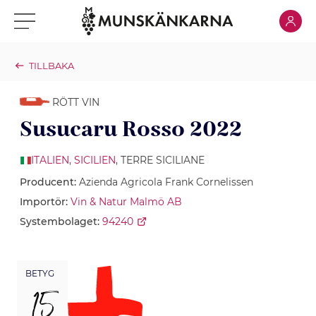
Klicka för
Klicka för meny
TILLBAKA
RÖTT VIN
Susucaru Rosso 2022
ITALIEN
,
SICILIEN
, TERRE SICILIANE
Producent:
Azienda Agricola Frank Cornelissen
Importör:
Vin & Natur Malmö AB
Systembolaget:
94240
BETYG
15