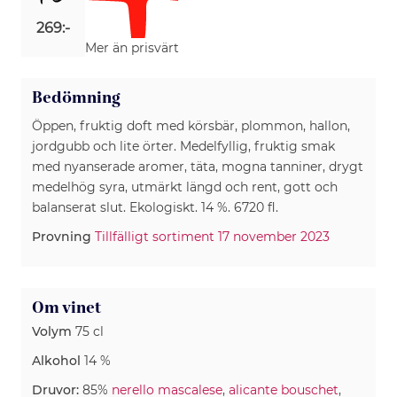
269:-
Mer än prisvärt
Bedömning
Öppen, fruktig doft med körsbär, plommon, hallon,
jordgubb och lite örter. Medelfyllig, fruktig smak
med nyanserade aromer, täta, mogna tanniner, drygt
medelhög syra, utmärkt längd och rent, gott och
balanserat slut. Ekologiskt. 14 %. 6720 fl.
Provning
Tillfälligt sortiment 17 november 2023
Om vinet
Volym
75 cl
Alkohol
14 %
Druvor:
85%
nerello mascalese
,
alicante bouschet
,