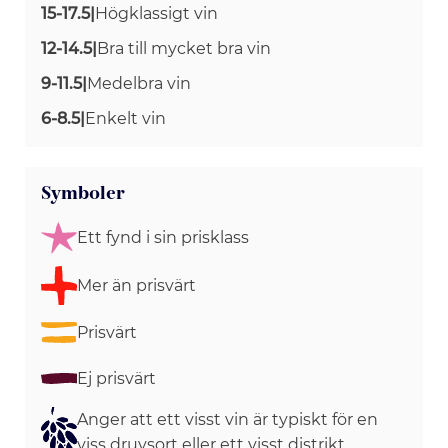
15-17.5
|
Högklassigt vin
12-14.5
|
Bra till mycket bra vin
9-11.5
|
Medelbra vin
6-8.5
|
Enkelt vin
Symboler
Ett fynd i sin prisklass
Mer än prisvärt
Prisvärt
Ej prisvärt
Anger att ett visst vin är typiskt för en
viss druvsort eller ett visst distrikt.