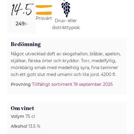
14,5
Prisvärt
Druv- eller
249:-
distrikttypisk
Bedömning
Något utvecklad doft av skogshallon, blåbär, apelsin,
stjälkar, färska örter och kryddor. Torr, medelfyllig,
mörkbärig smak med medelhög syra, fina tanniner
och ett gott slut med umami och lite jord. 4200 fl.
Provning
Tillfälligt sortiment 19 september 2025
Om vinet
Volym
75 cl
Alkohol
13.5 %