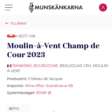
Klicka för
Klicka för meny
TILLBAKA
RÖTT VIN
Moulin-à-Vent Champ de
Cour 2023
FRANKRIKE
,
BOURGOGNE
, BEAUJOLAIS CRU, MOULIN-
À-VENT
Producent:
Château de Jacques
Importör:
Wine Affair Scandinavia AB
Systembolaget:
90481
BETYG