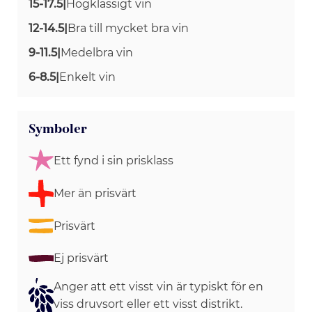
15-17.5
|
Högklassigt vin
12-14.5
|
Bra till mycket bra vin
9-11.5
|
Medelbra vin
6-8.5
|
Enkelt vin
Symboler
Ett fynd i sin prisklass
Mer än prisvärt
Prisvärt
Ej prisvärt
Anger att ett visst vin är typiskt för en
viss druvsort eller ett visst distrikt.