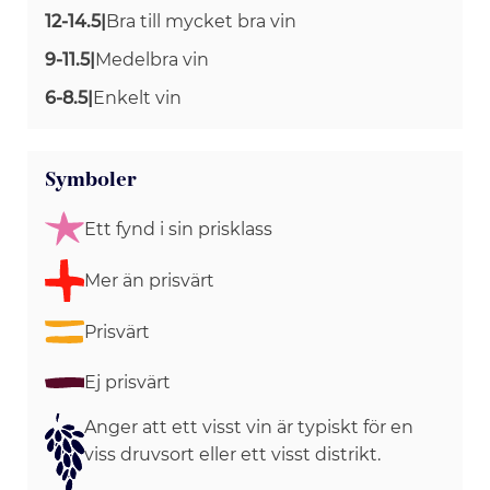
12-14.5
|
Bra till mycket bra vin
9-11.5
|
Medelbra vin
6-8.5
|
Enkelt vin
Symboler
Ett fynd i sin prisklass
Mer än prisvärt
Prisvärt
Ej prisvärt
Anger att ett visst vin är typiskt för en
viss druvsort eller ett visst distrikt.