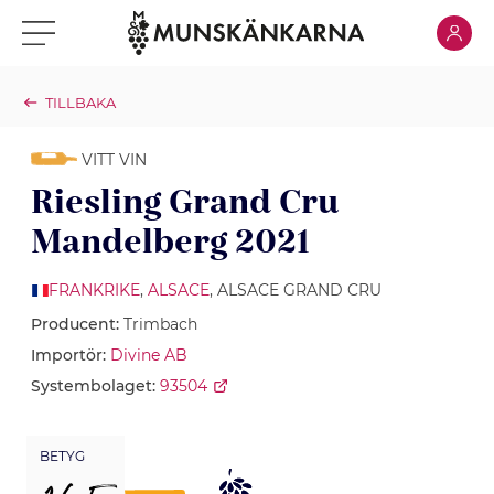
Klicka för
Klicka för meny
TILLBAKA
VITT VIN
Riesling Grand Cru
Mandelberg 2021
FRANKRIKE
,
ALSACE
, ALSACE GRAND CRU
Producent:
Trimbach
Importör:
Divine AB
Systembolaget:
93504
BETYG