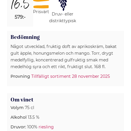
16,5
Prisvärt
Druv- eller
579:-
distrikttypisk
Bedömning
Något utvecklad, fruktig doft av aprikoskräm, bakat
gult äpple, honungsmelon och mango. Torr, drygt
medelfyllig, koncentrerad gulfruktig smak med
medelhög syra och ett rikt, fruktigt slut. 168 fl.
Provning
Tillfälligt sortiment 28 november 2025
Om vinet
Volym
75 cl
Alkohol
13.5 %
Druvor:
100%
riesling