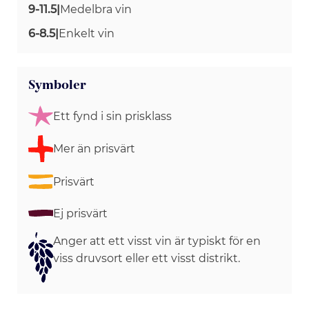
9-11.5
|
Medelbra vin
6-8.5
|
Enkelt vin
Symboler
Ett fynd i sin prisklass
Mer än prisvärt
Prisvärt
Ej prisvärt
Anger att ett visst vin är typiskt för en
viss druvsort eller ett visst distrikt.