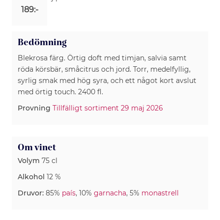
189:-
Bedömning
Blekrosa färg. Örtig doft med timjan, salvia samt
röda körsbär, småcitrus och jord. Torr, medelfyllig,
syrlig smak med hög syra, och ett något kort avslut
med örtig touch. 2400 fl.
Provning
Tillfälligt sortiment 29 maj 2026
Om vinet
Volym
75 cl
Alkohol
12 %
Druvor:
85%
país
, 10%
garnacha
, 5%
monastrell