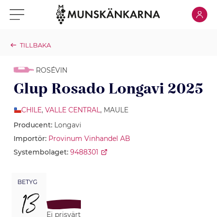
Klicka för
Klicka för meny
TILLBAKA
ROSÉVIN
Glup Rosado Longavi 2025
CHILE
,
VALLE CENTRAL
, MAULE
Producent:
Longavi
Importör:
Provinum Vinhandel AB
Systembolaget:
9488301
BETYG
13
Ej prisvärt