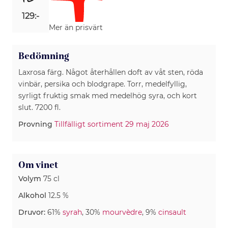
129:-
Mer än prisvärt
Bedömning
Laxrosa färg. Något återhållen doft av våt sten, röda
vinbär, persika och blodgrape. Torr, medelfyllig,
syrligt fruktig smak med medelhög syra, och kort
slut. 7200 fl.
Provning
Tillfälligt sortiment 29 maj 2026
Om vinet
Volym
75 cl
Alkohol
12.5 %
Druvor:
61%
syrah
, 30%
mourvèdre
, 9%
cinsault