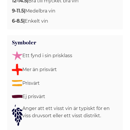
12-14.5
|
Bra till mycket bra vin
9-11.5
|
Medelbra vin
6-8.5
|
Enkelt vin
Symboler
Ett fynd i sin prisklass
Mer än prisvärt
Prisvärt
Ej prisvärt
Anger att ett visst vin är typiskt för en
viss druvsort eller ett visst distrikt.