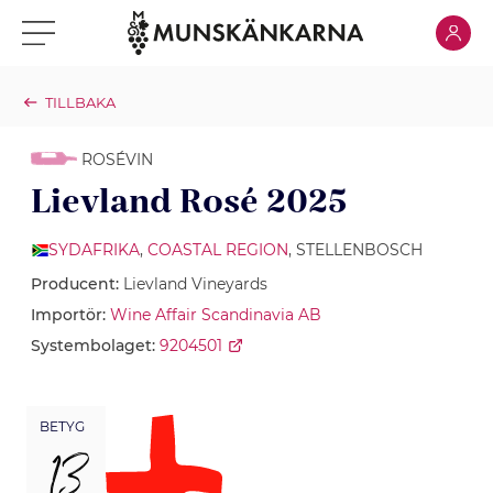
Klicka för
Klicka för meny
TILLBAKA
ROSÉVIN
Lievland Rosé 2025
SYDAFRIKA
,
COASTAL REGION
, STELLENBOSCH
Producent:
Lievland Vineyards
Importör:
Wine Affair Scandinavia AB
Systembolaget:
9204501
BETYG
13