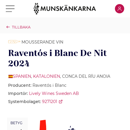
Klicka för
Klicka för meny
TILLBAKA
MOUSSERANDE VIN
Raventós i Blanc De Nit
2024
SPANIEN
,
KATALONIEN
, CONCA DEL RÍU ANOIA
Producent:
Raventós i Blanc
Importör:
Lively Wines Sweden AB
Systembolaget:
9271201
BETYG