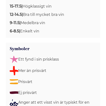
15-17.5
|
Högklassigt vin
12-14.5
|
Bra till mycket bra vin
9-11.5
|
Medelbra vin
6-8.5
|
Enkelt vin
Symboler
Ett fynd i sin prisklass
Mer än prisvärt
Prisvärt
Ej prisvärt
Anger att ett visst vin är typiskt för en