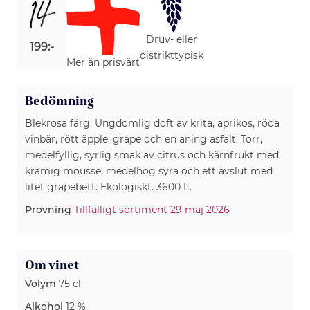
14
Druv- eller
199:-
distrikttypisk
Mer än prisvärt
Bedömning
Blekrosa färg. Ungdomlig doft av krita, aprikos, röda
vinbär, rött äpple, grape och en aning asfalt. Torr,
medelfyllig, syrlig smak av citrus och kärnfrukt med
krämig mousse, medelhög syra och ett avslut med
litet grapebett. Ekologiskt. 3600 fl.
Provning
Tillfälligt sortiment 29 maj 2026
Om vinet
Volym
75 cl
Alkohol
12 %