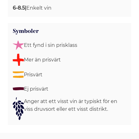
6-8.5
|
Enkelt vin
Symboler
Ett fynd i sin prisklass
Mer än prisvärt
Prisvärt
Ej prisvärt
Anger att ett visst vin är typiskt för en
viss druvsort eller ett visst distrikt.