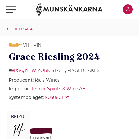
Klicka för
Klicka för meny
TILLBAKA
VITT VIN
Grace Riesling 2024
USA
,
NEW YORK STATE
, FINGER LAKES
Producent:
Ria's Wines
Importör:
Tegnér Spirits & Wine AB
Systembolaget:
9050601
BETYG
14
Ej prisvärt