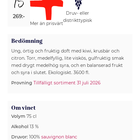
15
Druv- eller
269:-
distrikttypisk
Mer än prisvärt
Bedömning
Ung, örtig och fruktig doft med kiwi, krusbär och
citron. Torr, medelfyllig, lite viskös, gulfruktig smak
med drygt medelhög syra, och en balanserad frukt
och syra i slutet. Ekologiskt. 3600 fl.
Provning
Tillfälligt sortiment 31 juli 2026
Om vinet
Volym
75 cl
Alkohol
13 %
Druvor:
100%
sauvignon blanc