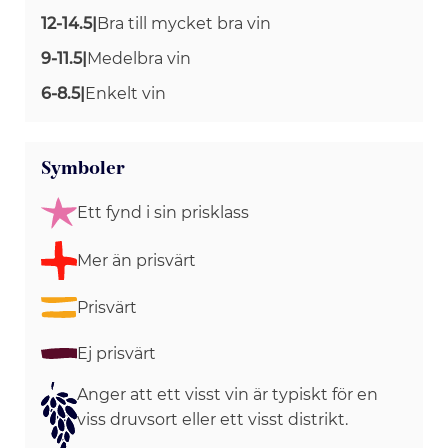
12-14.5
|
Bra till mycket bra vin
9-11.5
|
Medelbra vin
6-8.5
|
Enkelt vin
Symboler
Ett fynd i sin prisklass
Mer än prisvärt
Prisvärt
Ej prisvärt
Anger att ett visst vin är typiskt för en
viss druvsort eller ett visst distrikt.