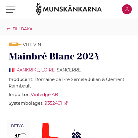
Klicka för
Klicka för meny
TILLBAKA
VITT VIN
Mainbré Blanc 2024
FRANKRIKE
,
LOIRE
, SANCERRE
Producent:
Domaine de Pré Semelé Julien & Clément
Raimbault
Importör:
Vintedge AB
Systembolaget:
9352401
BETYG