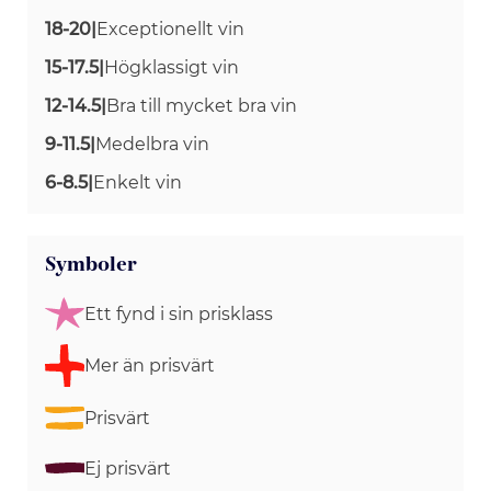
18-20
|
Exceptionellt vin
15-17.5
|
Högklassigt vin
12-14.5
|
Bra till mycket bra vin
9-11.5
|
Medelbra vin
6-8.5
|
Enkelt vin
Symboler
Ett fynd i sin prisklass
Mer än prisvärt
Prisvärt
Ej prisvärt