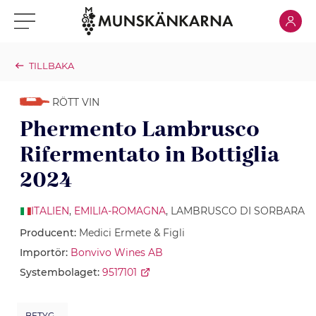
Klicka för
Klicka för meny
TILLBAKA
RÖTT VIN
Phermento Lambrusco
Rifermentato in Bottiglia
2024
ITALIEN
,
EMILIA-ROMAGNA
, LAMBRUSCO DI SORBARA
Producent:
Medici Ermete & Figli
Importör:
Bonvivo Wines AB
Systembolaget:
9517101
BETYG