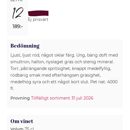
12
Ej prisvärt
189:-
Bedömning
Ljust, ljust röd, något oklar färg. Ung, bärig doft med
smultron, hallon, nyslaget gräs och stenig mineral.
Torr, påträngande spritsighet, knappt medelfyllig,
rödbärig smak med efterhängsen gräsighet,
medelhög syra och ett något kort slut. Pet nat. 4000
fl.
Provning
Tillfälligt sortiment 31 juli 2026
Om vinet
Volym
75 cl