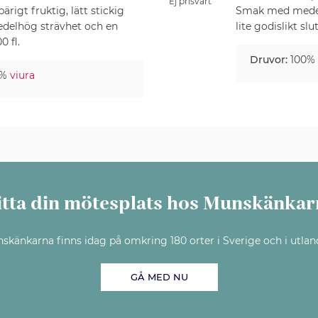
Ej prisvärt
ärigt fruktig, lätt stickig
Smak med medelfy
delhög strävhet och en
lite godislikt slut
0 fl.
Druvor:
100%
5%
viura
itta din mötesplats hos Munskänkar
skänkarna finns idag på omkring 180 orter i Sverige och i utlan
GÅ MED NU