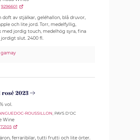
9296601
doft av stjälkar, geléhallon, blå druvor,
ple och lite jord. Torr, medelfyllig,
med jordig touch, medelhög syra, fina
jordigt slut. 2400 fl.
%
gamay
l rosé 2023
5% vol.
ANGUEDOC-ROUSSILLON
, PAYS D'OC
e Wine
72105
ron, ferraribilar, tutti frutti och lite örter.