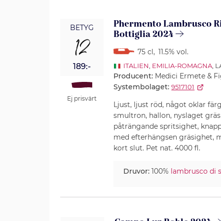
Phermento Lambrusco Ri
BETYG
Bottiglia 2024
12
75 cl
,
11.5% vol.
189:-
ITALIEN
,
EMILIA-ROMAGNA
, 
Producent:
Medici Ermete & Fi
Systembolaget:
9517101
Ej prisvärt
Ljust, ljust röd, något oklar fä
smultron, hallon, nyslaget gräs
påträngande spritsighet, knapp
med efterhängsen gräsighet, 
kort slut. Pet nat. 4000 fl.
Druvor:
100%
lambrusco di 