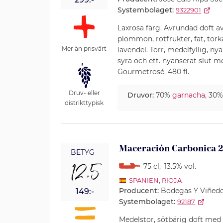
Systembolaget:
9322901
Laxrosa färg. Avrundad doft av
plommon, rotfrukter, fat, tor
Mer än prisvärt
lavendel. Torr, medelfyllig,
syra och ett. nyanserat slut me
Gourmetrosé. 480 fl.
Druv- eller
Druvor:
70%
garnacha
, 30
distrikttypisk
Maceración Carbonica 
BETYG
12,5
75 cl
,
13.5% vol.
SPANIEN
,
RIOJA
Producent:
Bodegas Y Viñedo
149:-
Systembolaget:
92187
Medelstor, sötbärig doft med