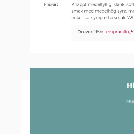
Knappt medelfyllig, slank, sötb
Prisvärt
smak med medelhög syra, me
enkel, sötsyrlig eftersmak. 720
Druvor:
95%
tempranillo
, 
H
Mun