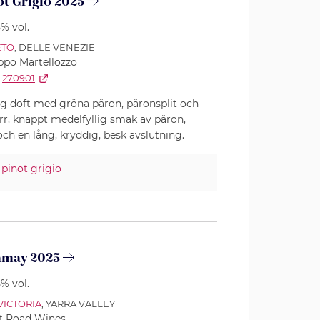
ot Grigio 2025
5% vol.
ETO
, DELLE VENEZIE
ppo Martellozzo
270901
g doft med gröna päron, päronsplit och
rr, knappt medelfyllig smak av päron,
ch en lång, kryddig, besk avslutning.
%
pinot grigio
amay 2025
5% vol.
VICTORIA
, YARRA VALLEY
t Road Wines