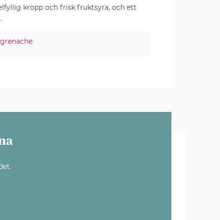
llig kropp och frisk fruktsyra, och ett
.
grenache
na
det.