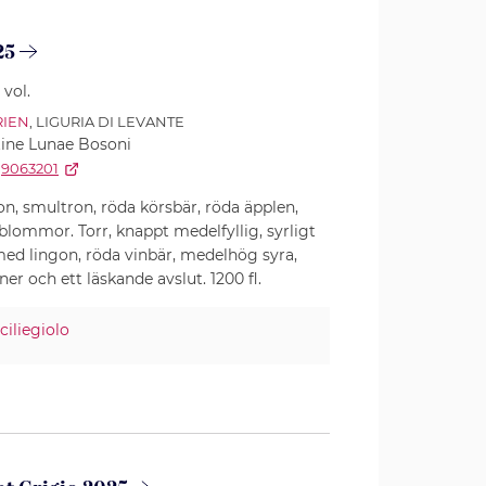
25
 vol.
RIEN
, LIGURIA DI LEVANTE
ine Lunae Bosoni
9063201
on, smultron, röda körsbär, röda äpplen,
blommor. Torr, knappt medelfyllig, syrligt
ed lingon, röda vinbär, medelhög syra,
er och ett läskande avslut. 1200 fl.
ciliegiolo