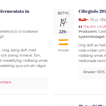
fermentato in
Ciliegiolo 20
BETYG
14
75 cl
,
13%
ITALIEN
,
LIGU
Producent:
Cant
LAMBRUSCO DI SORBARA
229:-
gli
Systembolaget:
Ung doft av hall
rg. Ung, bärig doft med
röda vinbär och 
Prisvärt
 och stenig mineral. Torr,
rödbärig smak m
t medelfyllig, rödbärig smak
nedtonade tannin
medelhög syra och ett något
Druvor:
100%
sorbara