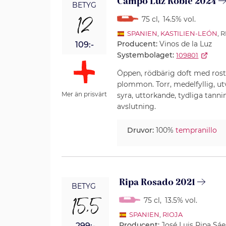
Campo Luz Roble 2024
BETYG
12
75 cl
,
14.5% vol.
SPANIEN
,
KASTILIEN-LEÓN
, 
Producent:
Vinos de la Luz
109:-
Systembolaget:
109801
Öppen, rödbärig doft med rosta
plommon. Torr, medelfyllig, 
Mer än prisvärt
syra, uttorkande, tydliga tanni
avslutning.
Druvor:
100%
tempranillo
Ripa Rosado 2021
BETYG
15,5
75 cl
,
13.5% vol.
SPANIEN
,
RIOJA
Producent:
José Luis Ripa Sá
299:-