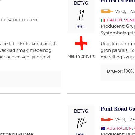
Pietra Di Pin
BETYG
11
75 cl
,
12.
RIBERA DEL DUERO
ITALIEN
,
VEN
Producent:
Gru
99:-
Systembolaget:
de fat, lakrits, körsbär och
Ung, lite dammi
utvecklad smak, medelhög
grön paprika. To
Mer än prisvärt
ner och en vaniljindränkt
medelhög syra o
Druvor:
100
Punt Road G
BETYG
14
75 cl
,
12.
AUSTRALIEN
,
enz de Navarrete
Producent:
Pun
189:-