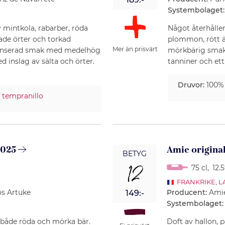
Systembolaget:
 mintkola, rabarber, röda
Något återhållen 
kade örter och torkad
plommon, rött äp
Mer än prisvärt
 nyanserad smak med medelhög
mörkbärig smak 
d inslag av sälta och örter.
tanniner och ett 
Druvor:
100
%
tempranillo
2025
Amie origina
BETYG
12
75 cl
,
12.
FRANKRIKE
,
L
s Artuke
Producent:
Ami
149:-
Systembolaget:
 både röda och mörka bär.
Doft av hallon, pä