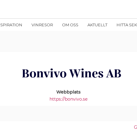
NSPIRATION
VINRESOR
OM OSS
AKTUELLT
HITTA SE
Bonvivo Wines AB
Webbplats
https://bonvivo.se
G