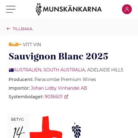
Klicka för
Klicka för meny
TILLBAKA
VITT VIN
Sauvignon Blanc 2025
AUSTRALIEN
,
SOUTH AUSTRALIA
, ADELAIDE HILLS
Producent:
Paracombe Premium Wines
Importör:
Johan Lidby Vinhandel AB
Systembolaget:
9036601
BETYG
14