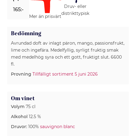
Druv- eller
165:-
distrikttypisk
Mer än prisvärt
Bedömning
Avrundad doft av inlagt päron, mango, passionsfrukt,
lime och ingefära. Medelfyllig, syrligt fruktig smak
med medelhög syra och ett gott, fruktigt slut. 6600
fl.
Provning
Tillfälligt sortiment 5 juni 2026
Om vinet
Volym
75 cl
Alkohol
12.5 %
Druvor:
100%
sauvignon blanc