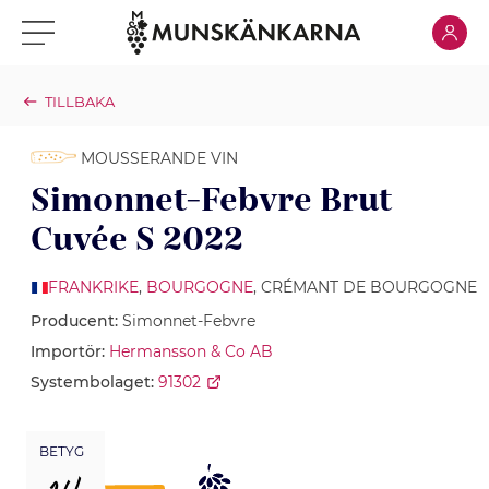
Klicka för
Klicka för meny
TILLBAKA
MOUSSERANDE VIN
Simonnet-Febvre Brut
Cuvée S 2022
FRANKRIKE
,
BOURGOGNE
, CRÉMANT DE BOURGOGNE
Producent:
Simonnet-Febvre
Importör:
Hermansson & Co AB
Systembolaget:
91302
BETYG