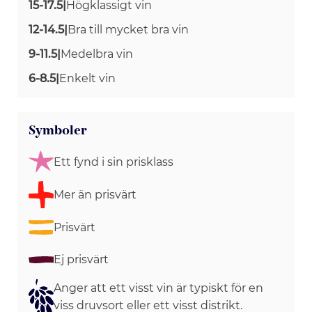
15-17.5
|
Högklassigt vin
12-14.5
|
Bra till mycket bra vin
9-11.5
|
Medelbra vin
6-8.5
|
Enkelt vin
Symboler
Ett fynd i sin prisklass
Mer än prisvärt
Prisvärt
Ej prisvärt
Anger att ett visst vin är typiskt för en
viss druvsort eller ett visst distrikt.