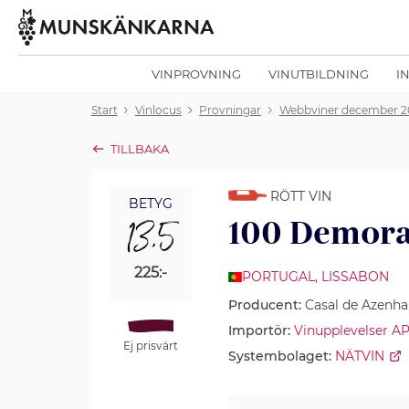
VINPROVNING
VINUTBILDNING
I
Start
Vinlocus
Provningar
Webbviner december 2
TILLBAKA
RÖTT VIN
BETYG
13,5
100 Demora
225:-
PORTUGAL
,
LISSABON
Producent:
Casal de Azenha
Importör:
Vinupplevelser A
Ej prisvärt
Systembolaget:
NÄTVIN