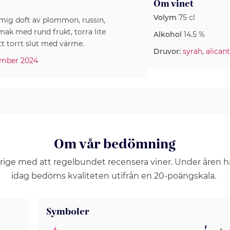
Om vinet
Volym
75 cl
mmig doft av plommon, russin,
mak med rund frukt, torra lite
Alkohol
14.5 %
t torrt slut med värme.
Druvor:
syrah
,
alican
mber 2024
Om vår bedömning
erige med att regelbundet recensera viner. Under åren 
idag bedöms kvaliteten utifrån en 20-poängskala.
Symboler