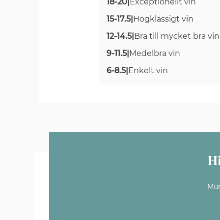
18-20
|
Exceptionellt vin
15-17.5
|
Högklassigt vin
12-14.5
|
Bra till mycket bra vin
9-11.5
|
Medelbra vin
6-8.5
|
Enkelt vin
H
Mun