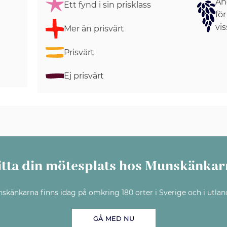
Ang
Ett fynd i sin prisklass
för
vis
Mer än prisvärt
Prisvärt
Ej prisvärt
itta din mötesplats hos Munskänkar
skänkarna finns idag på omkring 180 orter i Sverige och i utlan
GÅ MED NU