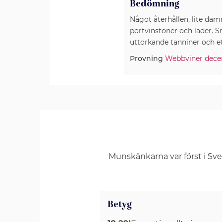
Bedömning
Något återhållen, lite da
portvinstoner och läder. S
uttorkande tanniner och et
Provning
Webbviner dece
Munskänkarna var först i Sv
Betyg