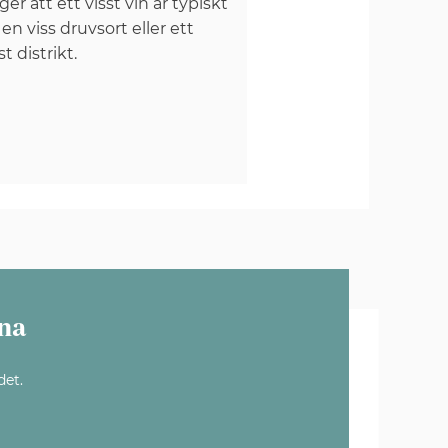
er att ett visst vin är typiskt
 en viss druvsort eller ett
st distrikt.
na
det.