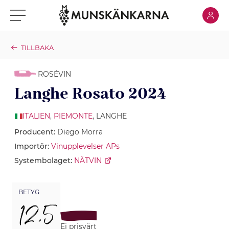
Klicka för
Klicka för meny
TILLBAKA
ROSÉVIN
Langhe Rosato 2024
ITALIEN
,
PIEMONTE
, LANGHE
Producent:
Diego Morra
Importör:
Vinupplevelser APs
Systembolaget:
NÄTVIN
BETYG
12,5
Ej prisvärt