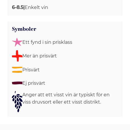
6-8.5
|
Enkelt vin
Symboler
Ett fynd i sin prisklass
Mer än prisvärt
Prisvärt
Ej prisvärt
Anger att ett visst vin är typiskt för en
viss druvsort eller ett visst distrikt.