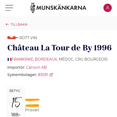
Klicka för
Klicka för meny
TILLBAKA
RÖTT VIN
Château La Tour de By 1996
FRANKRIKE
,
BORDEAUX
, MÉDOC, CRU BOURGEOIS
Importör:
Carovin AB
Systembolaget:
83591
BETYG
15
Prisvärt
169:-