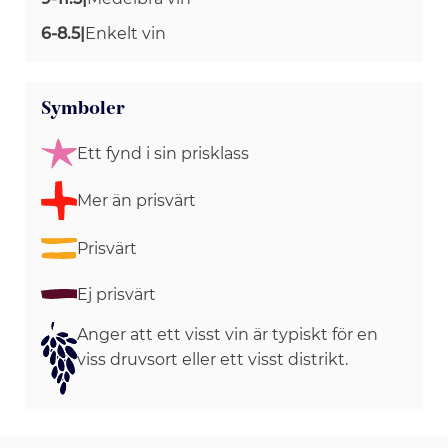
6-8.5
|
Enkelt vin
Symboler
Ett fynd i sin prisklass
Mer än prisvärt
Prisvärt
Ej prisvärt
Anger att ett visst vin är typiskt för en
viss druvsort eller ett visst distrikt.